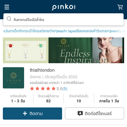
ค้นหางานดีไซน์ไม่ซ้ำใคร
แว่นตาเด็ก
ถักกระเป๋าโครเชต์ลายต่างๆ
washi tape
สร้อยคอทองคำวินเทจ￼
jewelry bo
thialhlondon
ฮ่องกง | เปิดสตูดิโอเมื่อ 2022
ออนไลน์ล่าสุด
มากกว่า 1 อาทิตย์ที่ผ่านมา
5.0
(5)
เตรียมจัดส่ง
จำนวนผู้ติดตาม
จำหน่ายไปแล้ว
การตอบกลับ
1 - 3 วัน
82
10
ภายใน 1 วัน
ติดตาม
ติดต่อดีไซเนอร์