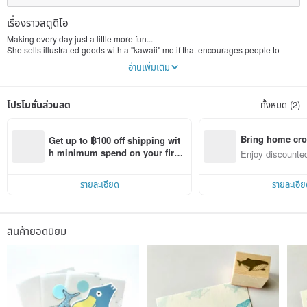
เรื่องราวสตูดิโอ
Making every day just a little more fun...
She sells illustrated goods with a "kawaii" motif that encourages people to
cherish relaxing times like Sunday and enjoy life in their own way.
อ่านเพิ่มเติม
She is mainly active at events in Asia (Taipei, Bangkok, Hong Kong).
โปรโมชั่นส่วนลด
ทั้งหมด (2)
Bring home cro
Get up to ฿100 off shipping wit
n with ease
h minimum spend on your first 
Enjoy discounted
Pinkoi app order within 7 days!
ct cross-border 
รายละเอียด
รายละเอีย
สินค้ายอดนิยม