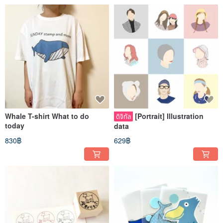
Whale T-shirt What to do
[Portrait] Illustration
ดิจิทัล
today
data
830฿
629฿