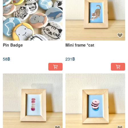
Pin Badge
Mini frame *cat
58฿
231฿