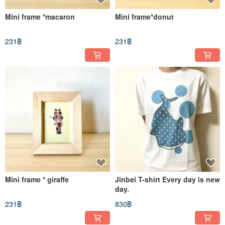
Mini frame *macaron
Mini frame*donut
231฿
231฿
Mini frame * giraffe
Jinbei T-shirt Every day is new
day.
231฿
830฿