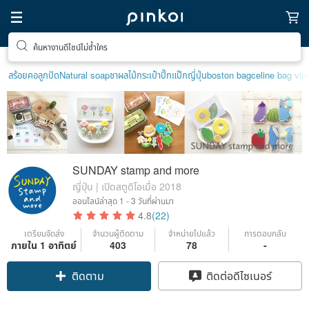
ของขวัญพิเศษสำหรับตัวเอง
สร้อยคอลูกปัด
Natural soap
ชาผลไม้
กระเป๋าปิ๊กแป๊กญี่ปุ่น
boston bag
celine bag vin
SUNDAY stamp and more
ญี่ปุ่น | เปิดสตูดิโอเมื่อ 2018
ออนไลน์ล่าสุด
1 - 3 วันที่ผ่านมา
4.8
(22)
เตรียมจัดส่ง
จำนวนผู้ติดตาม
จำหน่ายไปแล้ว
การตอบกลับ
ภายใน 1 อาทิตย์
403
78
-
ติดตาม
ติดต่อดีไซเนอร์