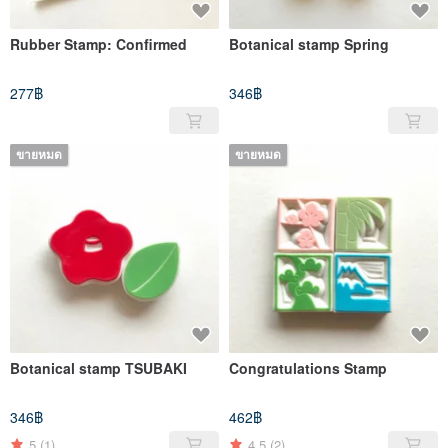
Rubber Stamp: Confirmed
Botanical stamp Spring
277฿
346฿
ขายหมด
ขายหมด
Botanical stamp TSUBAKI
Congratulations Stamp
346฿
462฿
5
(1)
4.5
(2)