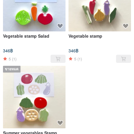
Vegetable stamp Salad
Vegetable stamp
346฿
346฿
5
(1)
5
(1)
ขายหมด
Summer vegetables Stamp