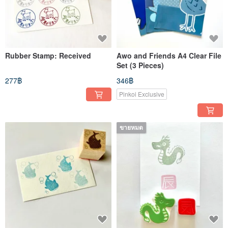
Rubber Stamp: Received
Awo and Friends A4 Clear File
Set (3 Pieces)
277฿
346฿
Pinkoi Exclusive
ขายหมด