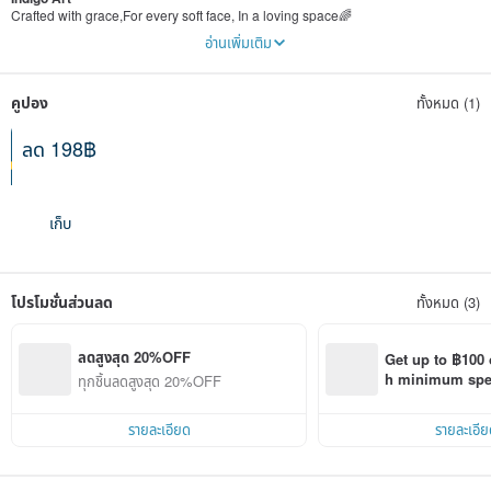
Crafted with grace,For every soft face, In a loving space🌈
Indigo Art is a brand born from heartfelt passion, seamlessly blending the
อ่านเพิ่มเติม
commitment to environmental protection,the tranquility of yoga, and the warmth
of animals. Our inspiration comes from five adorable kittens that are not only
our companions but also gentle symbols of nature. Here, yoga is not merely a
คูปอง
ทั้งหมด (1)
practice of poses but a way of life that dances harmoniously with nature and
oneself; our eco-conscious philosophy infuses every creation with gratitude
and care for Mother Earth; and animals continually remind us of the pure and
ลด 198฿
sincere bond between humans and life.
เมื่อซื้อขั้นต่ำ 4,156฿
เริ่มใช้ 09-08-2026
เก็บ
โปรโมชั่นส่วนลด
ทั้งหมด (3)
ลดสูงสุด 20%OFF
Get up to ฿100 
h minimum spend
ทุกชิ้นลดสูงสุด 20%OFF
Pinkoi app orde
รายละเอียด
รายละเอีย