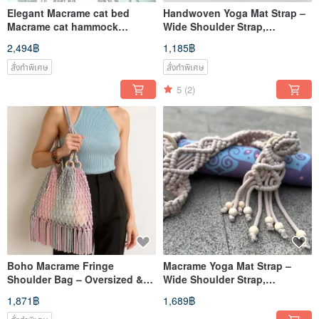
Elegant Macrame cat bed
Handwoven Yoga Mat Strap –
Macrame cat hammock
Wide Shoulder Strap,
Hanging cat swing Large cat
Comfortable & Non-Slip
2,494฿
1,185฿
tree
สั่งทำพิเศษ
สั่งทำพิเศษ
5
(2)
Boho Macrame Fringe
Macrame Yoga Mat Strap –
Shoulder Bag – Oversized &
Wide Shoulder Strap,
Lined | Fits Laptop & Daily
Comfortable & Non-Slip
1,871฿
1,689฿
Essen