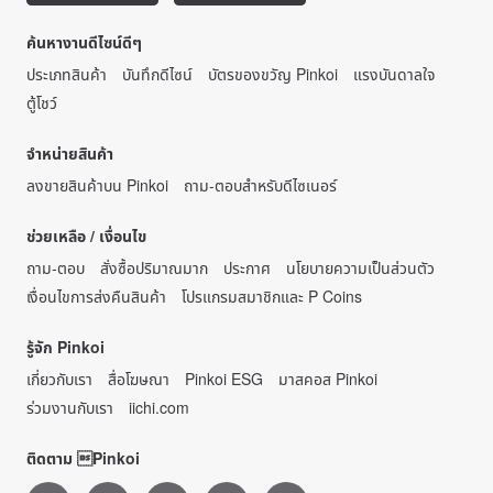
ค้นหางานดีไซน์ดีๆ
ประเภทสินค้า
บันทึกดีไซน์
บัตรของขวัญ Pinkoi
แรงบันดาลใจ
ตู้โชว์
จำหน่ายสินค้า
ลงขายสินค้าบน Pinkoi
ถาม-ตอบสำหรับดีไซเนอร์
ช่วยเหลือ / เงื่อนไข
ถาม-ตอบ
สั่งซื้อปริมาณมาก
ประกาศ
นโยบายความเป็นส่วนตัว
เงื่อนไขการส่งคืนสินค้า
โปรแกรมสมาชิกและ P Coins
รู้จัก Pinkoi
เกี่ยวกับเรา
สื่อโฆษณา
Pinkoi ESG
มาสคอส Pinkoi
ร่วมงานกับเรา
iichi.com
ติดตาม Pinkoi