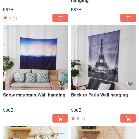
hanging
987฿
987฿
5
(1)
Snow mountain Wall hanging
Back to Paris Wall hanging
936฿
936฿
5
(1)