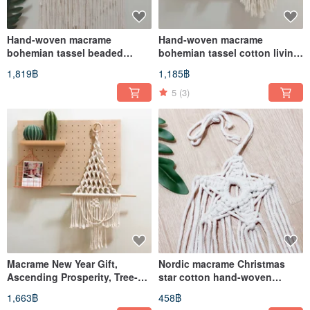
Hand-woven macrame
Hand-woven macrame
bohemian tassel beaded
bohemian tassel cotton living
living room bedroom
room bedroom decoration
1,819฿
1,185฿
decoration pendant wall
hanging wall hanging fabric
hanging tapestry
5
(3)
Macrame New Year Gift,
Nordic macrame Christmas
Ascending Prosperity, Tree-
star cotton hand-woven
Shaped Handmade Woven
bedroom decoration hanging
1,663฿
458฿
Living Room Bedroom
tapestry wall hanging