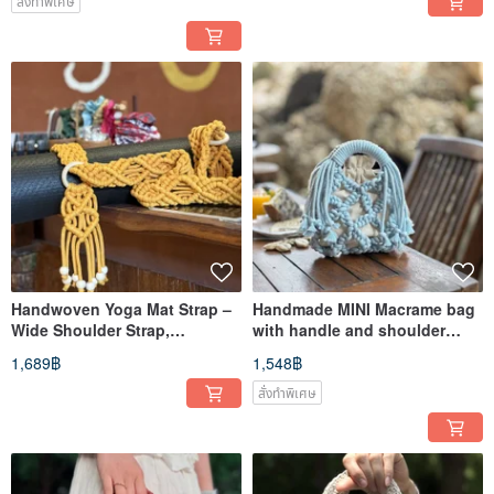
สั่งทำพิเศษ
Handwoven Yoga Mat Strap –
Handmade MINI Macrame bag
Wide Shoulder Strap,
with handle and shoulder
Comfortable & Non-Slip
strap
1,689฿
1,548฿
สั่งทำพิเศษ