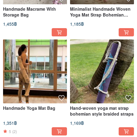
Handmade Macrame With
Minimalist Handmade Woven
Storage Bag
Yoga Mat Strap Bohemian
Style Woven Lightweight Yoga
1,455฿
1,185฿
Strap
Handmade Yoga Mat Bag
Hand-woven yoga mat strap
bohemian style braided straps
1,351฿
1,169฿
5
(2)