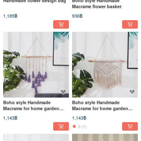
Handmade flower design bag
Boho style Handmade
Macrame flower basket
1,185฿
936฿
Boho style Handmade
Boho style Handmade
Macrame for home garden
Macrame for home garden
decoration
decoration
1,143฿
1,143฿
5
(1)