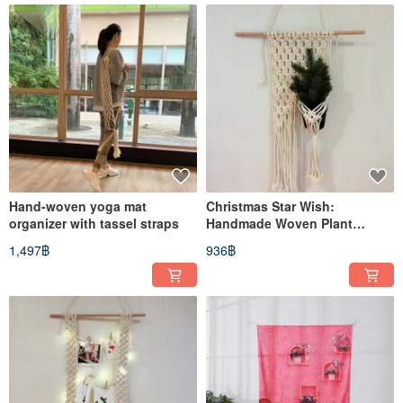
Hand-woven yoga mat
Christmas Star Wish:
organizer with tassel straps
Handmade Woven Plant
Hanger Ornament - Holiday
1,497฿
936฿
Limited Edition - A Warm Gift