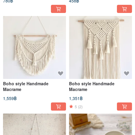
780฿
458฿
Boho style Handmade
Boho style Handmade
Macrame
Macrame
1,559฿
1,351฿
5
(2)