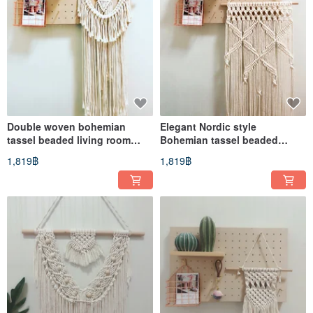
Double woven bohemian
Elegant Nordic style
tassel beaded living room
Bohemian tassel beaded
bedroom decoration hanging
living room bedroom
1,819฿
1,819฿
wall hanging tapestry
decoration wall hanging
tapestry