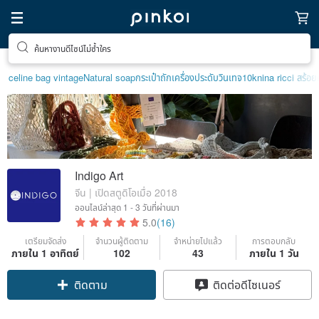
ค้นหางานดีไซน์ไม่ซ้ำใคร
celine bag vintage
Natural soap
กระเป๋าถัก
เครื่องประดับวินเทจ10k
nina ricci สร้อ
Indigo Art
จีน | เปิดสตูดิโอเมื่อ 2018
ออนไลน์ล่าสุด
1 - 3 วันที่ผ่านมา
5.0
(16)
เตรียมจัดส่ง
จำนวนผู้ติดตาม
จำหน่ายไปแล้ว
การตอบกลับ
ภายใน 1 อาทิตย์
102
43
ภายใน 1 วัน
Claim coupon
ติดต่อดีไซเนอร์
ติดตาม