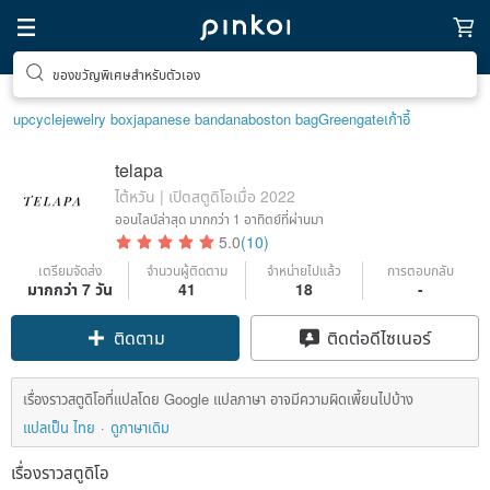
ของขวัญพิเศษสำหรับตัวเอง
upcycle
jewelry box
japanese bandana
boston bag
Greengate
เก้าอี้
telapa
ไต้หวัน | เปิดสตูดิโอเมื่อ 2022
ออนไลน์ล่าสุด
มากกว่า 1 อาทิตย์ที่ผ่านมา
5.0
(10)
เตรียมจัดส่ง
จำนวนผู้ติดตาม
จำหน่ายไปแล้ว
การตอบกลับ
มากกว่า 7 วัน
41
18
-
ติดตาม
ติดต่อดีไซเนอร์
เรื่องราวสตูดิโอที่แปลโดย Google แปลภาษา อาจมีความผิดเพี้ยนไปบ้าง
แปลเป็น ไทย
ดูภาษาเดิม
เรื่องราวสตูดิโอ