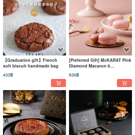
【Graduation gift】French
[Preferred Gift] McKARAT Pink
soft biscuit handmade bag
Diamond Macaron 6
pieces/box
433฿
836฿