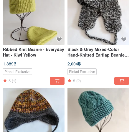
Ribbed Knit Beanie - Everyday
Black & Grey Mixed-Color
Hat - Kiwi Yellow
Hand-Knitted Earflap Beanie /
Wool Hat
1,889฿
2,004฿
Pinkoi Exclusive
Pinkoi Exclusive
5
(1)
5
(2)