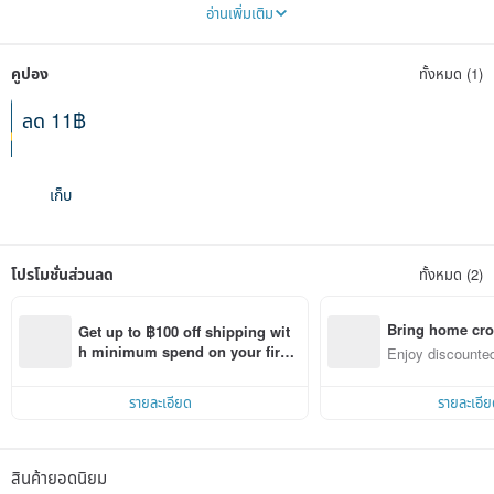
After letting time ferment and temper everything, let it take shape with needle
อ่านเพิ่มเติม
and thread
This slow beauty, I hope everyone can know
คูปอง
ทั้งหมด (1)
ลด 11฿
ใช้ได้ทั้งสตูดิโอ
หมดอายุ 31-12-2026
เก็บ
โปรโมชั่นส่วนลด
ทั้งหมด (2)
Bring home cro
Get up to ฿100 off shipping wit
n with ease
h minimum spend on your first 
Enjoy discounted
Pinkoi app order within 7 days!
ct cross-border 
รายละเอียด
รายละเอีย
สินค้ายอดนิยม