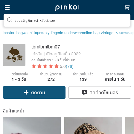
ของขวัญพิเศษสำหรับตัวเอง
boston bag
washi tape
sexy lingerie underwear
celine bag vintage
แหวนเพชร
up
tbmtbmtbm07
ไต้หวัน | เปิดสตูดิโอเมื่อ 2022
ออนไลน์ล่าสุด
1 - 3 วันที่ผ่านมา
5.0
(76)
เตรียมจัดส่ง
จำนวนผู้ติดตาม
จำหน่ายไปแล้ว
การตอบกลับ
1 - 3 วัน
272
139
ภายใน 1 วัน
ติดตาม
ติดต่อดีไซเนอร์
สินค้าแนะนำ