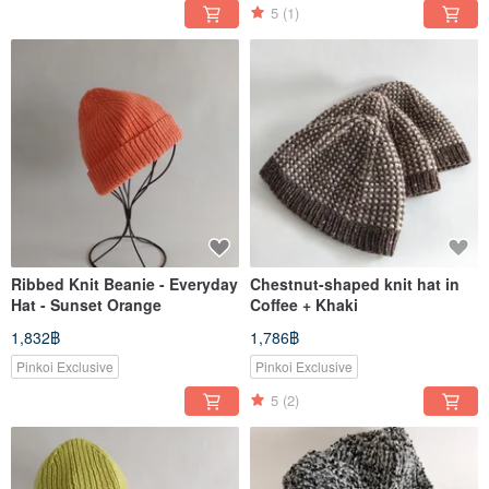
5
(1)
Ribbed Knit Beanie - Everyday
Chestnut-shaped knit hat in
Hat - Sunset Orange
Coffee + Khaki
1,832฿
1,786฿
Pinkoi Exclusive
Pinkoi Exclusive
5
(2)