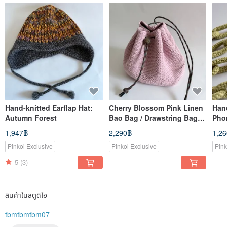
Hand-knitted Earflap Hat:
Cherry Blossom Pink Linen
Han
Autumn Forest
Bao Bag / Drawstring Bag /
Pho
Bucket Bag - Handheld or
Yel
1,947฿
2,290฿
1,2
Shoulder Carry
Pinkoi Exclusive
Pinkoi Exclusive
Pink
5
(3)
สินค้าในสตูดิโอ
tbmtbmtbm07