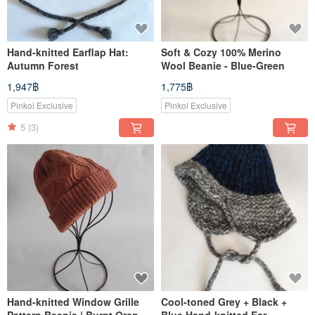
Hand-knitted Earflap Hat:
Soft & Cozy 100% Merino
Autumn Forest
Wool Beanie - Blue-Green
1,947฿
1,775฿
Pinkoi Exclusive
Pinkoi Exclusive
5
(3)
Hand-knitted Window Grille
Cool-toned Grey + Black +
Pattern Beanie | Burnt Orange
Blue Hand-knitted Ear-