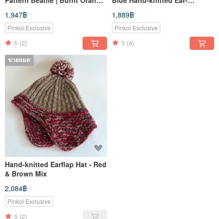
Marled
covering Hat
1,947฿
1,889฿
Pinkoi Exclusive
Pinkoi Exclusive
5
(2)
5
(4)
ขายหมด
Hand-knitted Earflap Hat - Red
& Brown Mix
2,084฿
Pinkoi Exclusive
5
(2)