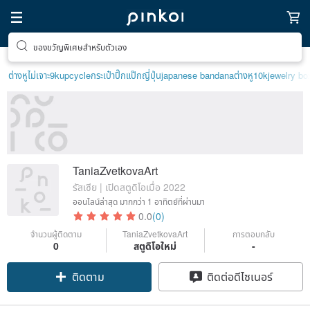
ของขวัญพิเศษสำหรับตัวเอง
ต่างหูไม่เจาะ9k
upcycle
กระเป๋าปิ๊กแป๊กญี่ปุ่น
japanese bandana
ต่างหู10k
jewelry bo
TaniaZvetkovaArt
รัสเซีย | เปิดสตูดิโอเมื่อ 2022
ออนไลน์ล่าสุด
มากกว่า 1 อาทิตย์ที่ผ่านมา
0.0
(0)
จำนวนผู้ติดตาม
TaniaZvetkovaArt
การตอบกลับ
0
สตูดิโอใหม่
-
ติดตาม
ติดต่อดีไซเนอร์