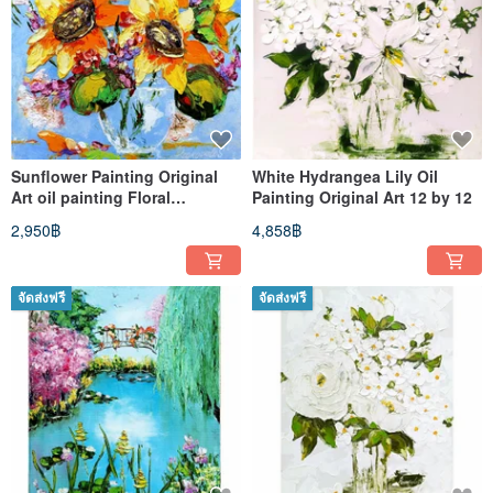
Sunflower Painting Original
White Hydrangea Lily Oil
Art oil painting Floral
Painting Original Art 12 by 12
Sunflowers Artwork 8x8
2,950฿
4,858฿
จัดส่งฟรี
จัดส่งฟรี