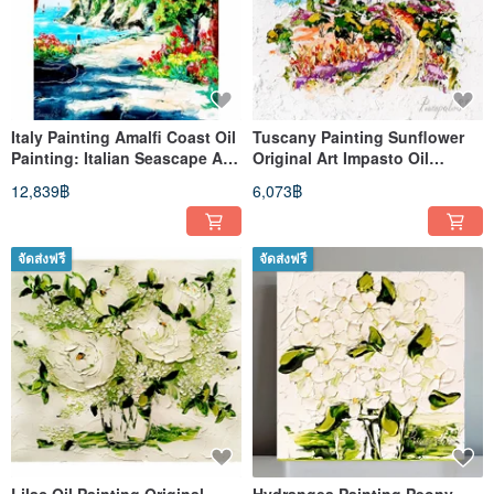
Italy Painting Amalfi Coast Oil
Tuscany Painting Sunflower
Painting: Italian Seascape Art
Original Art Impasto Oil
16x20 Italy
Painting Landscape 10 x 10
12,839฿
6,073฿
จัดส่งฟรี
จัดส่งฟรี