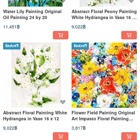
Water Lily Painting Original
Abstract Floral Peony Painting
Oil Painting 24 by 20
White Hydrangea in Vase 16 x
12
11,451฿
9,022฿
จัดส่งฟรี
จัดส่งฟรี
Abstract Floral Painting White
Flower Field Painting Original
Hydrangea in Vase 16 x 12
Art Impasto Floral Painting
Wildflower 15x15 in
9,022฿
3,817฿