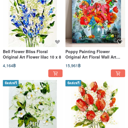
Bell Flower Bliss Floral
Poppy Painting Flower
Original Art Flower lilac 10 x 8
Original Art Floral Wall Art
Pink Peonies In Vase 24x24 in
4,164฿
15,961฿
จัดส่งฟรี
จัดส่งฟรี