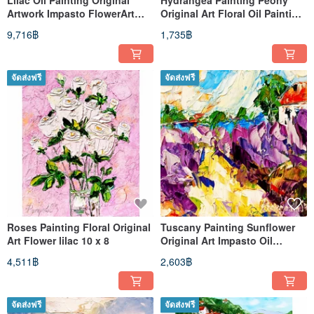
Lilac Oil Painting Original
Hydrangea Painting Peony
Artwork Impasto FlowerArt
Original Art Floral Oil Painting
Lilac Flowers 16 x 20
Flowers Small Wall Art
9,716฿
1,735฿
จัดส่งฟรี
จัดส่งฟรี
Roses Painting Floral Original
Tuscany Painting Sunflower
Art Flower lilac 10 x 8
Original Art Impasto Oil
Painting Landscape 6 x 6
4,511฿
2,603฿
จัดส่งฟรี
จัดส่งฟรี