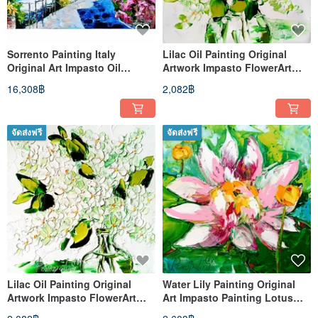
Sorrento Painting Italy
Lilac Oil Painting Original
Original Art Impasto Oil
Artwork Impasto FlowerArt
Painting 16x20 Italy
Lilac Flowers 6 x 6
16,308฿
2,082฿
จัดส่งฟรี
จัดส่งฟรี
Lilac Oil Painting Original
Water Lily Painting Original
Artwork Impasto FlowerArt
Art Impasto Painting Lotus
Lilac Flowers 6 x 6
Flower Floral Oil Art