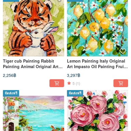
Tiger cub Painting Rabbit
Lemon Painting Italy Original
Painting Animal Original Art
Art Impasto Oil Painting Fruit
(25,4cm * 25,4cm)
Painting Above Sofa
2,256฿
3,297฿
5
(1)
จัดส่งฟรี
จัดส่งฟรี