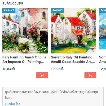
สินค้ายอดนิยม
จัดส่งฟรี
จัดส่งฟรี
จัดส
Italy Painting Amafi Original
Sorrento Italy Oil Painting:
Sorr
Art Impasto Oil Painting
Amalfi Coast Seaside Art,
Amal
16x20 inches (40cm * 50cm
16x20 Impressionist Marin
16x2
12,839฿
12,839฿
12,
คุณต้องการความช่วยเหลือจากระบบแปลอัตโนมัติสำหรับเรื่องราวสตูดิโออังกฤษ
ไหม ?
แปลเป็น ไทย