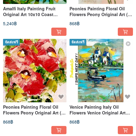
Amalfi Italy Painting Fruit
Peonies Painting Floral Oil
Original Art 10x10 Coast
Flowers Peony Original Art (13
Impasto Art
cm * 18 cm)
5,240฿
868฿
จัดส่งฟรี
จัดส่งฟรี
Peonies Painting Floral Oil
Venice Painting Italy Oil
Flowers Peony Original Art (13
Flowers Venice Original Art
cm * 18 cm)
(13 cm * 18 cm)
868฿
868฿