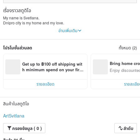
เรื่องราวสตูดิโอ
My name is Svetlana.
Dnipro city is my home and my love.
My original paintings are inspired and painted using natural peasages, sea
อ่านเพิ่มเติม
sands, flowers. Everything that once saw and or came in a dream is naturally
superimposed on the canvas with a layer of paint. As it turned out, my
paintings: Italy Seascape, Flowers, Landscapes, Italy landscape began to
โปรโมชั่นส่วนลด
ทั้งหมด (2)
interest people to leave for new owners))).
Bring home cro
Get up to ฿100 off shipping wit
n with ease
h minimum spend on your first 
Enjoy discounted
Pinkoi app order within 7 days!
ct cross-border 
รายละเอียด
รายละเอีย
สินค้าในสตูดิโอ
ArtSvitlana
กรองข้อมูล ( 0 )
ลำดับ