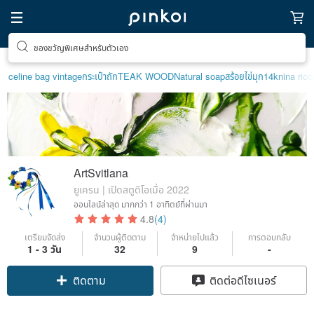
ตามหาไอเทมฮีลใจ
celine bag vintage
กระเป๋าถัก
TEAK WOOD
Natural soap
สร้อยไข่มุก14k
nina ricc
ArtSvitlana
ยูเครน | เปิดสตูดิโอเมื่อ 2022
ออนไลน์ล่าสุด
มากกว่า 1 อาทิตย์ที่ผ่านมา
4.8
(4)
เตรียมจัดส่ง
จำนวนผู้ติดตาม
จำหน่ายไปแล้ว
การตอบกลับ
1 - 3 วัน
32
9
-
ติดตาม
ติดต่อดีไซเนอร์