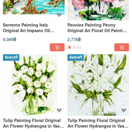
Sorrento Painting Italy
Peonies Painting Peony
Original Art Impasto Oil
Original Art Floral Oil Painting
Painting 16x20 Italy
Flowers Small Wall Art
9,369฿
2,776฿
5
(1)
จัดส่งฟรี
จัดส่งฟรี
Tulip Painting Floral Original
Tulip Painting Floral Original
Art Flower Hydrangea in Vase
Art Flower Hydrangea in Vase
16 x 12
16 x 12