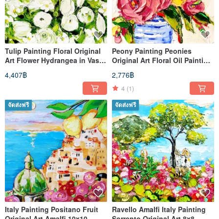
Tulip Painting Floral Original
Peony Painting Peonies
Art Flower Hydrangea in Vase
Original Art Floral Oil Painting
10 x 10
Flowers Small Wall Art
4,407฿
2,776฿
4
(1)
จัดส่งฟรี
จัดส่งฟรี
Italy Painting Positano Fruit
Ravello Amalfi Italy Painting
Original Art Amalfi 10x10
Sorrento Original Art 8x8