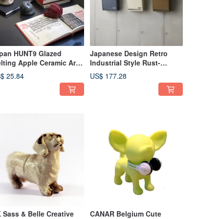
pan HUNT9 Glazed
Japanese Design Retro
lting Apple Ceramic Art
Industrial Style Rust-
nament / Paperweight /
Resistant Steel Plate Wall-
$ 25.84
US$ 177.28
cense Holder (Fruit of
Mounted Lockable Outdoor
en)
Mailbox/Postbox
 Sass & Belle Creative
CANAR Belgium Cute