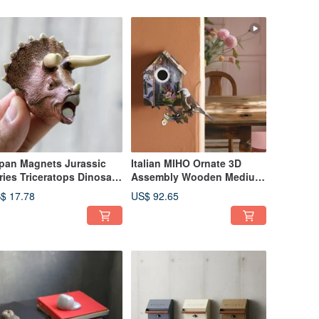
pan Magnets Jurassic
Italian MIHO Ornate 3D
ries Triceratops Dinosaur
Assembly Wooden Medium
aped Paperclip Holder
Torii Gate Hanging / Wall
$ 17.78
US$ 92.65
Decor (Dunnock's Return -
I'm Back)