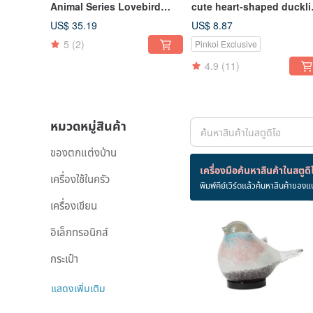
Animal Series Lovebird
cute heart-shaped duckl
Shaped Paperclip Magnet
decoration money box (h
US$ 35.19
US$ 8.87
Holder / Desk Decor /
orange)
5
(2)
Pinkoi Exclusive
Stationery Organizer
4.9
(11)
หมวดหมู่สินค้า
ของตกแต่งบ้าน
สินค้า 524 ชิ้น
เครื่องมือค้นหาสินค้าในสตูดิ
เครื่องใช้ในครัว
พิมพ์คีย์เวิร์ดแล้วค้นหาสินค้าของแ
เครื่องเขียน
อิเล็กทรอนิกส์
กระเป๋า
แสดงเพิ่มเติม