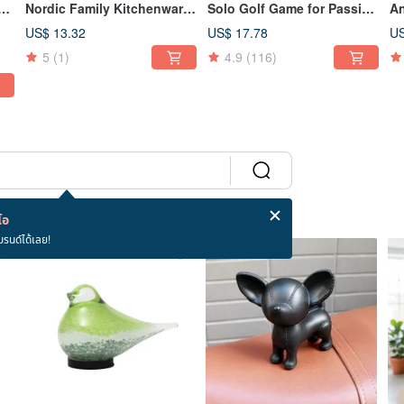
ing
Nordic Family Kitchenware
Solo Golf Game for Passing
An
ot
Motif Design Ceramic Mug
Time - Ideal for Gift
Wa
US$ 13.32
US$ 17.78
US
Exchanges
Ma
5
(1)
4.9
(116)
De
Or
โอ
บรนด์ได้เลย!