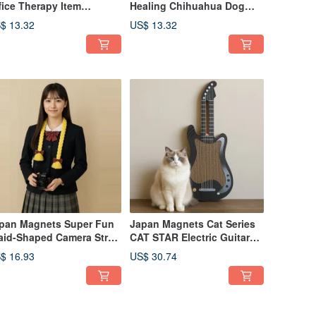
fice Therapy Item
Healing Chihuahua Dog
stressed Dog Butt
Tote Bag Shaped Money
$ 13.32
US$ 13.32
gnet Set
Box (Green)
pan Magnets Super Fun
Japan Magnets Cat Series
aid-Shaped Camera Strap
CAT STAR Electric Guitar
olden)
Shaped Super Rock Cat
$ 16.93
US$ 30.74
Scratching Board