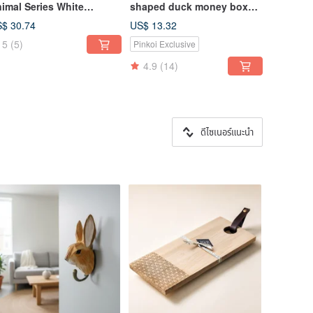
imal Series White
shaped duck money box
gtail Figurine with
(design version shiny
$ 30.74
US$ 13.32
gnet Clip / Desktop
Silver)
5
(5)
Pinkoi Exclusive
cor / Stationery
ganizer
4.9
(14)
ดีไซเนอร์แนะนำ