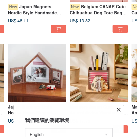
Japan Magnets
Belgium CANAR Cute
New
New
N
Nordic Style Handmade
Chihuahua Dog Tote Bag
Cu
Glass Bird Shaped Small
Coin Bank (Calm Black)
Ha
US$ 48.11
US$ 13.32
US
t
USB Night Light / Ambient
Ho
Light (Light Green)
Japan Magnets Little
Magnets Japan Cute
Ma
House Home-Shaped
Animal Series Wooden Cat-
An
Display Frame Desk Display
Shaped Assembly Pen
Sh
我們建議的瀏覽環境
US$ 52.56
US$ 17.78
US
Box Multi-Grid Photo Frame
Holder/Stand (Warming by
Ho
Home Decor
the Stove Design)
TV