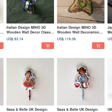
Italian Design MIHO 3D
Italian Design MIHO 3D
Ja
ic
Wooden Wall Decor Classic
Wooden Wall Decoration
Me
Medium Deer Head (Rebirth
Classic Large Deer Head
Or
US$ 83.74
US$ 119.38
US
2)
Capri 74)
(Masterstroke Cervo238)
In
Ed
Sass & Belle UK Design:
Sass & Belle UK Design:
UK