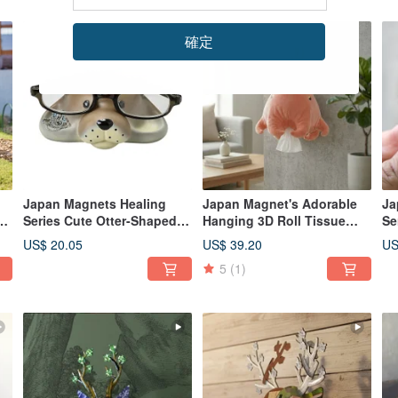
確定
Japan Magnets Healing
Japan Magnet's Adorable
Ja
Series Cute Otter-Shaped
Hanging 3D Roll Tissue
Se
Glasses Stand / Accessory
Case / Roll Tissue Cover
Sh
US$ 20.05
US$ 39.20
US
Organizer
(Dumbo Octopus)
5
(1)