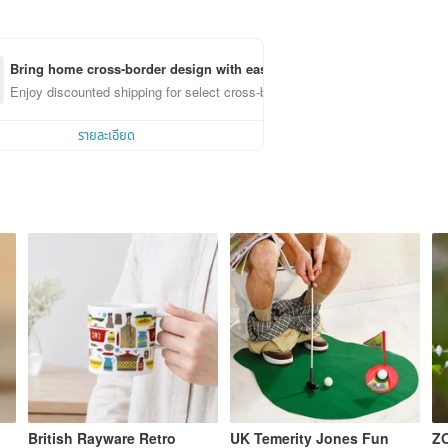
Bring home cross-border design with ease
Enjoy discounted shipping for select cross-border items
รายละเอียด
British Rayware Retro
UK Temerity Jones Fun
ZO