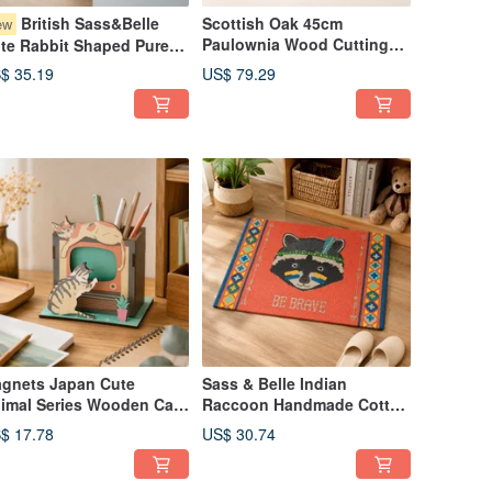
British Sass&Belle
Scottish Oak 45cm
ew
Paulownia Wood Cutting
te Rabbit Shaped Pure
Board/Serving
ndmade Wood Carving
$ 35.19
US$ 79.29
Board/Display Board with
ok
Leather Loop and Star
Engraving
gnets Japan Cute
Sass & Belle Indian
imal Series Wooden Cat-
Raccoon Handmade Cotton
aped Assembly Pencil
Rug | Kids Entryway
$ 17.78
US$ 30.74
lder/Stand (Cat Watching
Doormat
 Model)