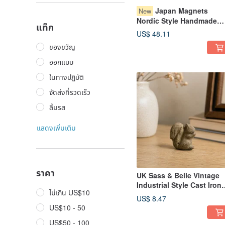
Japan Magnets
New
Nordic Style Handmade
แท็ก
Glass Bird Shaped Small
US$ 48.11
USB Night Light / Ambien
ของขวัญ
Lamp (Pink)
ออกแบบ
ในทางปฏิบัติ
จัดส่งที่รวดเร็ว
ลิ้มรส
แสดงเพิ่มเติม
ราคา
UK Sass & Belle Vintage
Industrial Style Cast Iron
ไม่เกิน US$10
Squirrel Cabinet Drawer
US$ 8.47
Handle Door Pull
US$10 - 50
US$50 - 100