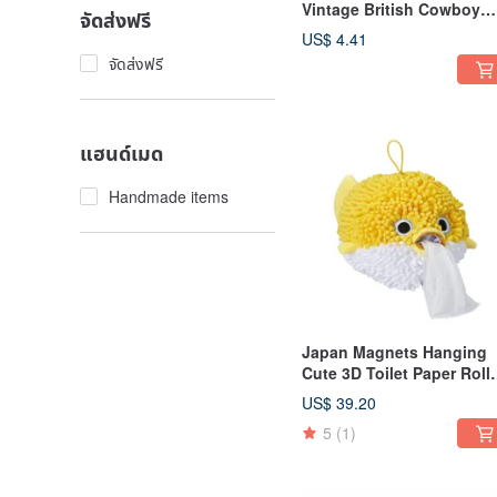
Vintage British Cowboy
จัดส่งฟรี
Boy Motif Distressed Wall
US$ 4.41
Hook
จัดส่งฟรี
แฮนด์เมด
Handmade items
Japan Magnets Hanging
Cute 3D Toilet Paper Roll
Cover (Pufferfish)
US$ 39.20
5
(1)