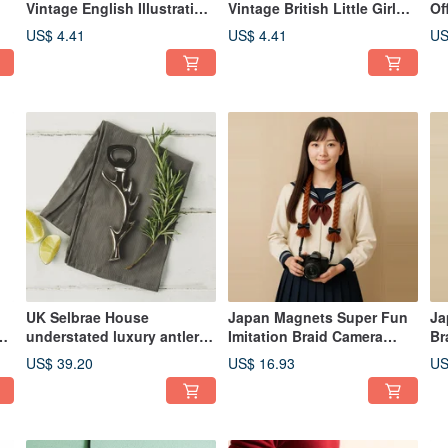
Vintage English Illustration
Vintage British Little Girl
Of
of a Little Girl Holding
Pouring Water Motif Aged
Di
US$ 4.41
US$ 4.41
US
Flowers Wall Hook with
Wall Hook
Ma
Distressed Finish
UK Selbrae House
Japan Magnets Super Fun
Ja
understated luxury antler-
Imitation Braid Camera
Br
shaped stainless steel
Strap (Yellow-Brown)
(G
US$ 39.20
US$ 16.93
US
bottle opener and can
opener