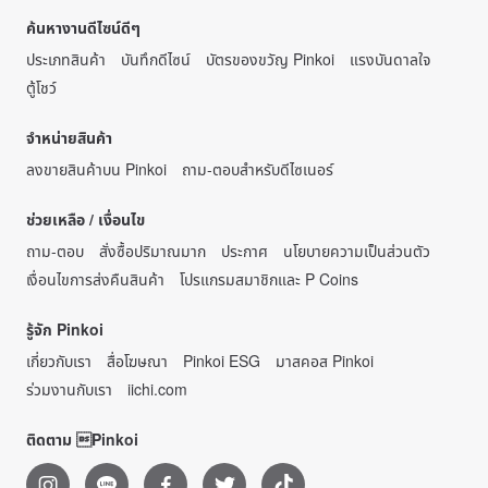
ค้นหางานดีไซน์ดีๆ
ประเภทสินค้า
บันทึกดีไซน์
บัตรของขวัญ Pinkoi
แรงบันดาลใจ
ตู้โชว์
จำหน่ายสินค้า
ลงขายสินค้าบน Pinkoi
ถาม-ตอบสำหรับดีไซเนอร์
ช่วยเหลือ / เงื่อนไข
ถาม-ตอบ
สั่งซื้อปริมาณมาก
ประกาศ
นโยบายความเป็นส่วนตัว
เงื่อนไขการส่งคืนสินค้า
โปรแกรมสมาชิกและ P Coins
รู้จัก Pinkoi
เกี่ยวกับเรา
สื่อโฆษณา
Pinkoi ESG
มาสคอส Pinkoi
ร่วมงานกับเรา
iichi.com
ติดตาม Pinkoi