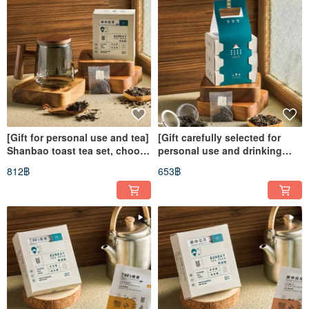
[Gift for personal use and tea]
[Gift carefully selected for
Shanbao toast tea set, choose
personal use and drinking
one of three combinations
tea] Mountain roasted tea bag
812฿
653฿
and add a glass mug
gift box set of three types of
tea bags, a total of 3 sets 9