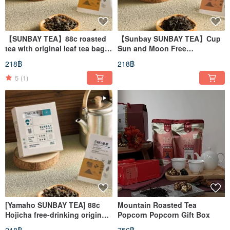
【SUNBAY TEA】88c roasted
【Sunbay SUNBAY TEA】Cup
tea with original leaf tea bags
Sun and Moon Free
3 packs
Drink/Partner Drink Original
218฿
218฿
Leaf Tea Bags 6pcs
5
(1)
[Yamaho SUNBAY TEA] 88c
Mountain Roasted Tea
Hojicha free-drinking original
Popcorn Popcorn Gift Box
leaf tea bags 6 pieces/suitable