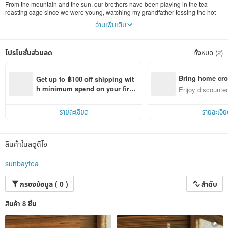
From the mountain and the sun, our brothers have been playing in the tea
roasting cage since we were young, watching my grandfather tossing the hot
tea leaves regardless of the hard work day and night. The tangy aroma and the
อ่านเพิ่มเติม
temperature felt by the skin make every tea brewed into the warmth of
grandpa's heart-made tea through the roasting cage. Therefore, "Shan
Roasting" combines the tea cultivated in Taiwan's unique landscape and terroir
โปรโมชั่นส่วนลด
ทั้งหมด (2)
with the modern roasting process inherited from grandpa's century-old roasting
process. Extracted beverage technology to provide simple, authentic, warm
and strong modern tea."
Bring home cro
Get up to ฿100 off shipping wit
Taipei
n with ease
h minimum spend on your first 
Enjoy discounted
No. 363, Section 2, Heping East Road, Daan District, Shanbei Ping Wolong
Pinkoi app order within 7 days!
ct cross-border 
Store
No. 367, Section 1, Hu Road, Neihu District, Shanbei Neihu Technology Store
รายละเอียด
รายละเอีย
No. 38, Section 2, Nanjing East Road, Zhongshan District, Shanbake Nanjing
Jilin Store
Taoyuan
สินค้าในสตูดิโอ
Shanbake Taoyuan Chenggong Store No. 7, Section 1, Chenggong Road,
Taoyuan District
sunbaytea
New Taipei
No. 26, Chongqing Road, Banqiao District, Fuzhong Store, Banqiao, Shanbei
กรองข้อมูล ( 0 )
ลำดับ
Keelung
สินค้า 8 ชิ้น
No. 32, Yier Road, Zhongzheng District, Shanbake Kee Longyi Second Store