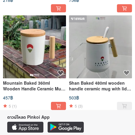
218฿
756฿
for cold brew tea
ขายหมด
Mountain Baked 360ml
Shan Baked 480ml wooden
Wooden Handle Ceramic Mug
handle ceramic mug with lid
with Lid
and stirring spoon
457฿
503฿
5
(1)
5
(3)
ดาวน์โหลด Pinkoi App