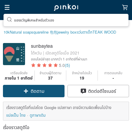
ของขวัญพิเศษสำหรับตัวเอง
10k
Natural soap
squareline 包包
jewelry box
แว่นตาเด็ก
TEAK WOOD
sunbaytea
ไต้หวัน | เปิดสตูดิโอเมื่อ 2021
ออนไลน์ล่าสุด
มากกว่า 1 อาทิตย์ที่ผ่านมา
5.0
(5)
เตรียมจัดส่ง
จำนวนผู้ติดตาม
จำหน่ายไปแล้ว
การตอบกลับ
ภายใน 1 อาทิตย์
37
19
-
ติดตาม
ติดต่อดีไซเนอร์
เรื่องราวสตูดิโอที่แปลโดย Google แปลภาษา อาจมีความผิดเพี้ยนไปบ้าง
แปลเป็น ไทย
ดูภาษาเดิม
เรื่องราวสตูดิโอ