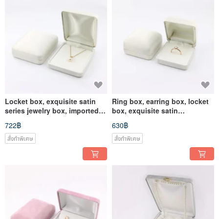
Locket box, exquisite satin
Ring box, earring box, locket
series jewelry box, imported
box, exquisite satin
from Japan
multifunctional jewelry box,
722฿
630฿
imported from Japan
สั่งทำพิเศษ
สั่งทำพิเศษ