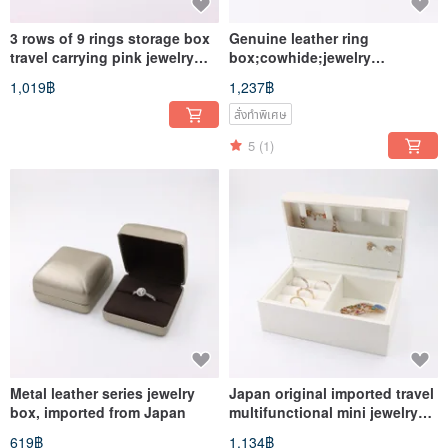
3 rows of 9 rings storage box
Genuine leather ring
travel carrying pink jewelry
box;cowhide;jewelry
box
box;originally imported from
1,019฿
1,237฿
Japan
สั่งทำพิเศษ
5
(1)
Metal leather series jewelry
Japan original imported travel
box, imported from Japan
multifunctional mini jewelry
box
619฿
1,134฿