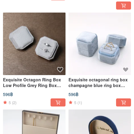
Exquisite Octagon Ring Box
Exquisite octagonal ring box
Low Profile Grey Ring Box
champagne blue ring box
Wedding Ring Box Ring Box
wedding ring box ring box
596฿
596฿
5
(2)
5
(1)