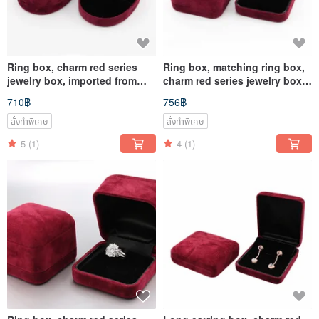
Ring box, charm red series
Ring box, matching ring box,
jewelry box, imported from
charm red series jewelry box,
Japan
imported from Japan
710฿
756฿
สั่งทำพิเศษ
สั่งทำพิเศษ
5
(1)
4
(1)