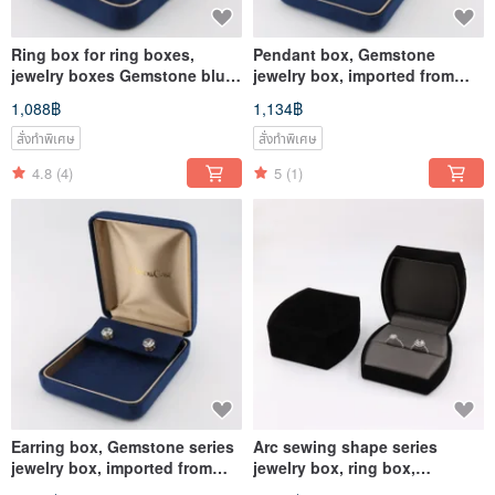
Ring box for ring boxes,
Pendant box, Gemstone
jewelry boxes Gemstone blue
jewelry box, imported from
series, imported from Japan
Japan
1,088฿
1,134฿
สั่งทำพิเศษ
สั่งทำพิเศษ
4.8
(4)
5
(1)
Earring box, Gemstone series
Arc sewing shape series
jewelry box, imported from
jewelry box, ring box,
Japan
wedding ring box, ring,