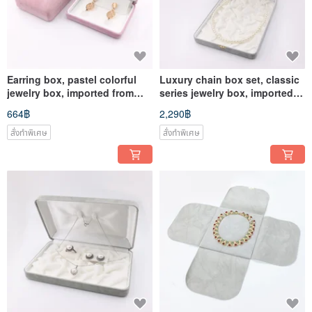
Earring box, pastel colorful
Luxury chain box set, classic
jewelry box, imported from
series jewelry box, imported
Japan
from Japan
664฿
2,290฿
สั่งทำพิเศษ
สั่งทำพิเศษ