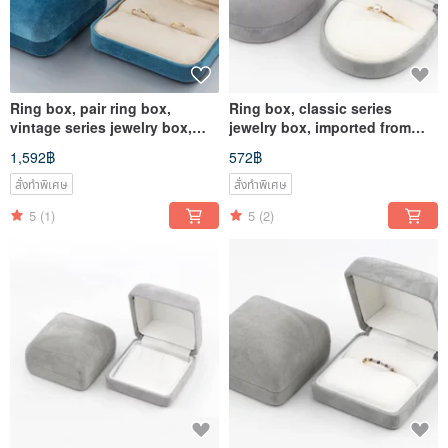
Ring box, pair ring box,
Ring box, classic series
vintage series jewelry box,
jewelry box, imported from
imported from Japan
Japan
1,592฿
572฿
สั่งทำพิเศษ
สั่งทำพิเศษ
5
(1)
5
(2)