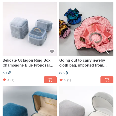
Delicate Octagon Ring Box
Going out to carry jewelry
Champagne Blue Proposal
cloth bag, imported from
Box Ring Box
Japan
596฿
882฿
4
(1)
5
(1)