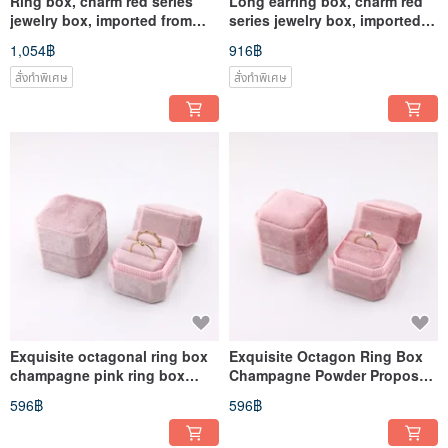
Ring box, charm red series
Long earring box, charm red
jewelry box, imported from
series jewelry box, imported
Japan
from Japan
1,054฿
916฿
สั่งทำพิเศษ
สั่งทำพิเศษ
Exquisite octagonal ring box
Exquisite Octagon Ring Box
champagne pink ring box
Champagne Powder Proposal
wedding ring box ring box
Box Ring Box
596฿
596฿