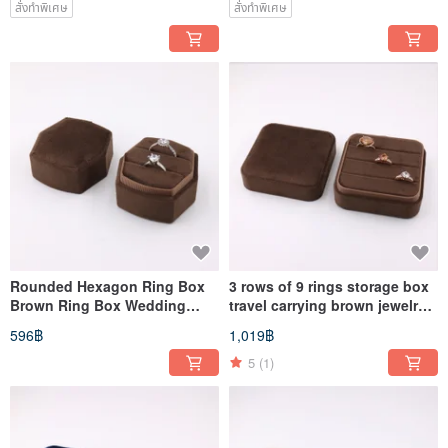
สั่งทำพิเศษ
สั่งทำพิเศษ
Rounded Hexagon Ring Box
3 rows of 9 rings storage box
Brown Ring Box Wedding
travel carrying brown jewelry
Ring Box Ring Box
box
596฿
1,019฿
5
(1)