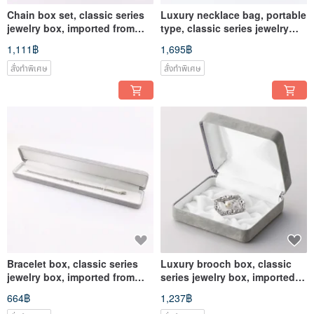
Chain box set, classic series
Luxury necklace bag, portable
jewelry box, imported from
type, classic series jewelry
Japan
box, imported from Japan
1,111฿
1,695฿
สั่งทำพิเศษ
สั่งทำพิเศษ
Bracelet box, classic series
Luxury brooch box, classic
jewelry box, imported from
series jewelry box, imported
Japan
from Japan
664฿
1,237฿