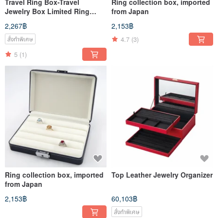
Travel Ring Box-Travel
Ring collection box, imported
Jewelry Box Limited Ring
from Japan
Special Edition
2,267฿
2,153฿
4.7
(3)
สั่งทำพิเศษ
5
(1)
Ring collection box, imported
Top Leather Jewelry Organizer
from Japan
2,153฿
60,103฿
สั่งทำพิเศษ