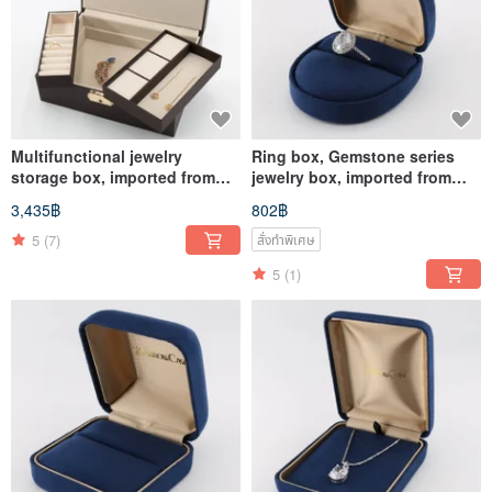
Multifunctional jewelry
Ring box, Gemstone series
storage box, imported from
jewelry box, imported from
Japan
Japan
3,435฿
802฿
5
(7)
สั่งทำพิเศษ
5
(1)