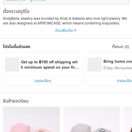
เรื่องราวสตูดิโอ
AndyBella Jewelry was founded by Andy & Isabella who love light jewelry. We
are also designers at ARROWCASE, which means combining exquisitely
designed jewelry with delicate and delicate packaging, which can be perfectly
อ่านเพิ่มเติม
collected for gift or personal use.
AndyBella is Japan's ARROWCASE partner in Taiwan, in charge of global
โปรโมชั่นส่วนลด
ทั้งหมด (2)
sales and after-sales service.
ARROWCASE has been committed to the design and manufacture of jewelry
boxes and jewelry display props for nearly 80 years. In order to combine
oriental design elements, it has cooperated with Taiwan Andy Bella. Through
Bring home cro
Get up to ฿100 off shipping wit
the cooperation of Taiwan and Japan's design team, more unique styles have
n with ease
h minimum spend on your first 
Enjoy discounted
been created, and Taiwan Andy Bella has become a global leader. Sales
Pinkoi app order within 7 days!
ct cross-border 
center, leading the global sales network outside of Japan.
รายละเอียด
รายละเอีย
We, who have been fascinated by our ears since childhood, have been fond of
exquisite jewelry. We hope that when we own jewelry, we can also give it a
warm "home", to bring out the beauty of each jewelry work, and to preserve and
collect it for a long time. Hope you all will like our design hall.
สินค้ายอดนิยม