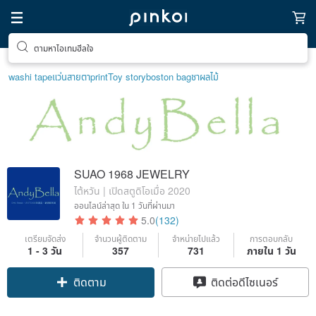
ตามหาไอเทมฮีลใจ
washi tape
แว่นสายตา
print
Toy story
boston bag
ชาผลไม้
SUAO 1968 JEWELRY
ไต้หวัน | เปิดสตูดิโอเมื่อ 2020
ออนไลน์ล่าสุด
ใน 1 วันที่ผ่านมา
5.0
(132)
เตรียมจัดส่ง
จำนวนผู้ติดตาม
จำหน่ายไปแล้ว
การตอบกลับ
1 - 3 วัน
357
731
ภายใน 1 วัน
ติดตาม
ติดต่อดีไซเนอร์