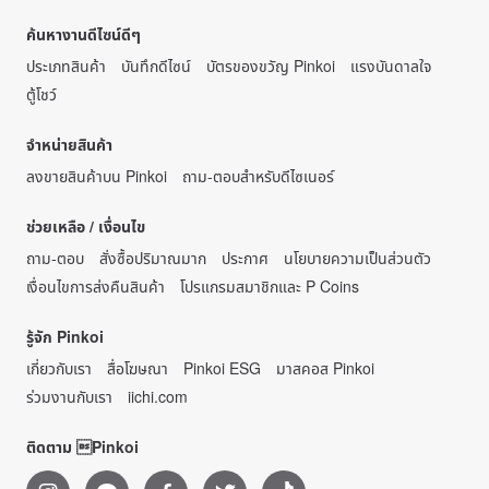
ค้นหางานดีไซน์ดีๆ
ประเภทสินค้า
บันทึกดีไซน์
บัตรของขวัญ Pinkoi
แรงบันดาลใจ
ตู้โชว์
จำหน่ายสินค้า
ลงขายสินค้าบน Pinkoi
ถาม-ตอบสำหรับดีไซเนอร์
ช่วยเหลือ / เงื่อนไข
ถาม-ตอบ
สั่งซื้อปริมาณมาก
ประกาศ
นโยบายความเป็นส่วนตัว
เงื่อนไขการส่งคืนสินค้า
โปรแกรมสมาชิกและ P Coins
รู้จัก Pinkoi
เกี่ยวกับเรา
สื่อโฆษณา
Pinkoi ESG
มาสคอส Pinkoi
ร่วมงานกับเรา
iichi.com
ติดตาม Pinkoi