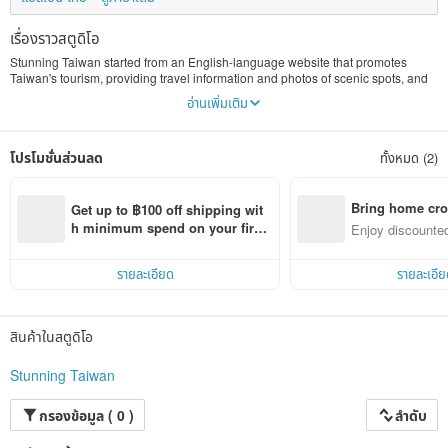
เรื่องราวสตูดิโอ
Stunning Taiwan started from an English-language website that promotes
Taiwan's tourism, providing travel information and photos of scenic spots, and
transforming cultural and creative. The brand owner "Sun" was a foreign
อ่านเพิ่มเติม
language guide in the past. He led the world's tourists to tour all over Taiwan.
After many talks and exchanges, he decided to set up a stunning Taiwan
cultural and creative studio. Through the design and development of specialty
โปรโมชั่นส่วนลด
ทั้งหมด (2)
products, Taiwan Further advance to the world. We adhere to the concept of
"Your Best Memories In Taiwan" to develop designs that are closer to the local
area, and continue to bring back beautiful and unique Taiwan memories for
every traveler to Taiwan.
Bring home cro
Get up to ฿100 off shipping wit
n with ease
h minimum spend on your first 
Enjoy discounted
Pinkoi app order within 7 days!
ct cross-border 
รายละเอียด
รายละเอีย
สินค้าในสตูดิโอ
Stunning Taiwan
กรองข้อมูล ( 0 )
ลำดับ