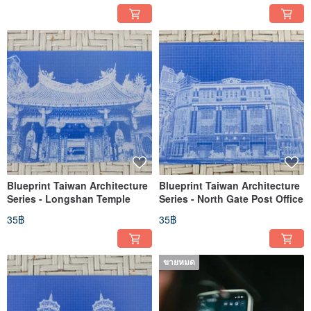
Theater and Concert Hall)
Blueprint Taiwan Architecture
Blueprint Taiwan Architecture
Series - Longshan Temple
Series - North Gate Post Office
35฿
35฿
ขายหมด