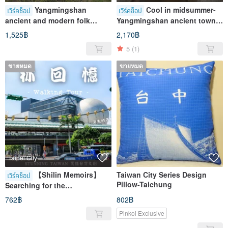
Yangmingshan
Cool in midsummer-
เวิร์คช็อป
เวิร์คช็อป
ancient and modern folk
Yangmingshan ancient town
culture
exploration natural healing
1,525฿
2,170฿
and sustainable forest
5
(1)
breathing
ขายหมด
ขายหมด
Taipei City
【Shilin Memoirs】
Taiwan City Series Design
เวิร์คช็อป
Pillow-Taichung
Searching for the
Disappearing Centuries of
762฿
802฿
Shilin Memory Culture Day
Pinkoi Exclusive
Reading