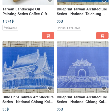
Taiwan Landscape Oil
Blueprint Taiwan Architecture
Painting Series Coffee Gift
Series - National Taichung
Box 16 Packs
Theater
1,374฿
35฿
สั่งทำพิเศษ
Pinkoi Exclusive
Blue Print Taiwan Architecture
Blueprint Taiwan Architecture
Series - National Chiang Kai-
Series - National Chiang Kai-
shek Memorial Hall 2 (National
shek Memorial Hall
35฿
35฿