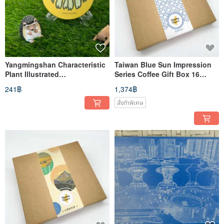
Yangmingshan Characteristic
Taiwan Blue Sun Impression
Plant Illustrated
Series Coffee Gift Box 16
Diatomaceous Earth Coaster
Packs
241฿
1,374฿
สั่งทำพิเศษ