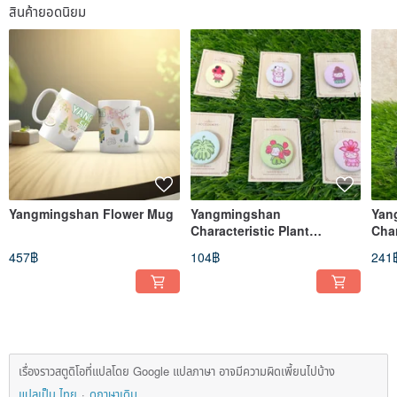
สินค้ายอดนิยม
Yangmingshan Flower Mug
Yangmingshan
Yan
Characteristic Plant
Char
Pictorial Badge
Illu
457฿
104฿
241
Eart
เรื่องราวสตูดิโอที่แปลโดย Google แปลภาษา อาจมีความผิดเพี้ยนไปบ้าง
แปลเป็น ไทย
ดูภาษาเดิม