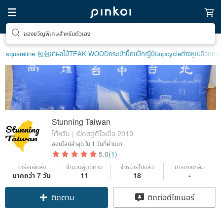
ของขวัญพิเศษสำหรับตัวเอง
squareline 包包
ชาผลไม้
TEAK WOOD
กระเป๋าปิ๊กแป๊กญี่ปุ่น
upcycle
ต่างหูเปลือกหอ
Stunning Taiwan
ไต้หวัน | เปิดสตูดิโอเมื่อ 2019
ออนไลน์ล่าสุด
ใน 1 วันที่ผ่านมา
5.0
(1)
เตรียมจัดส่ง
จำนวนผู้ติดตาม
จำหน่ายไปแล้ว
การตอบกลับ
มากกว่า 7 วัน
11
18
-
ติดตาม
ติดต่อดีไซเนอร์