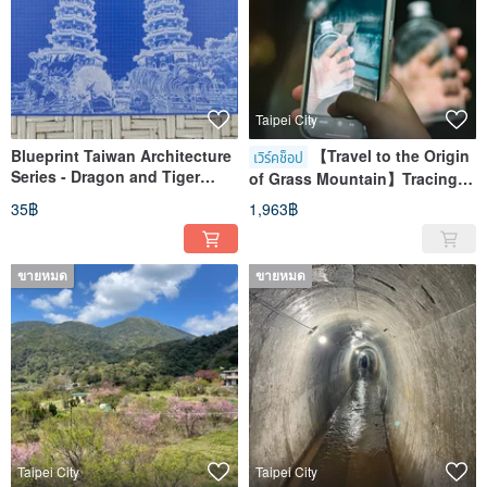
Taipei City
Blueprint Taiwan Architecture
【Travel to the Origin
เวิร์คช็อป
Series - Dragon and Tiger
of Grass Mountain】Tracing
Pagodas
the Origin of the Waterway in
35฿
1,963฿
Caoshan Mountain - The
Secret of Sapphire Spring
ขายหมด
ขายหมด
Taipei City
Taipei City