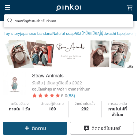
ของขวัญพิเศษสำหรับตัวเอง
Toy story
japanese bandana
Natural soap
กระเป๋าปิ๊กแป๊กญี่ปุ่น
washi tape
jewelr
Straw Animals
รัสเซีย | เปิดสตูดิโอเมื่อ 2022
ออนไลน์ล่าสุด
มากกว่า 1 อาทิตย์ที่ผ่านมา
5.0
(88)
เตรียมจัดส่ง
จำนวนผู้ติดตาม
จำหน่ายไปแล้ว
การตอบกลับ
ภายใน 1 วัน
189
292
ภายในไม่กี่
ชั่วโมง
ติดตาม
ติดต่อดีไซเนอร์