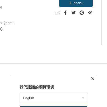
ติดตาม
16
แชร์
วนผู้ติดตาม
96
我們建議的瀏覽環境