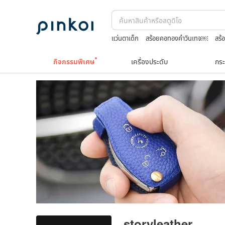
แว่นตาเด็ก
สร้อยคอทองคำวินเทจ￼
สร้
ชาผลไม้
กระเป๋าปิ๊กแป๊กญี่ปุ่น
Toy story
กิจกรรมพิเศษ
เครื่องประดับ
กระ
storyleather