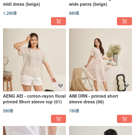
midi dress (beige)
wide pants (beige)
1,280฿
980฿
AENG AEI - cotton-rayon floral
AIM ORN - printed short
printed Short sleeve top (01)
sleeve dress (06)
580฿
780฿