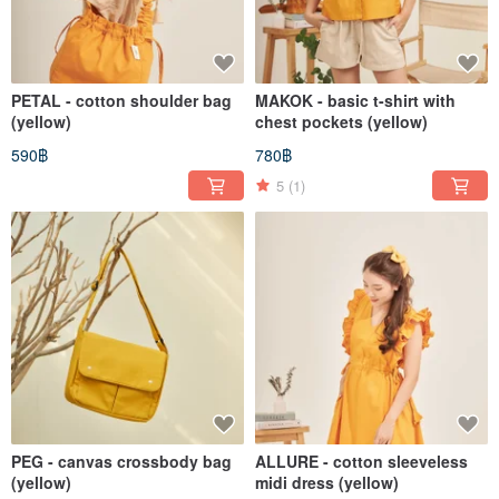
PETAL - cotton shoulder bag
MAKOK - basic t-shirt with
(yellow)
chest pockets (yellow)
590฿
780฿
5
(1)
PEG - canvas crossbody bag
ALLURE - cotton sleeveless
(yellow)
midi dress (yellow)