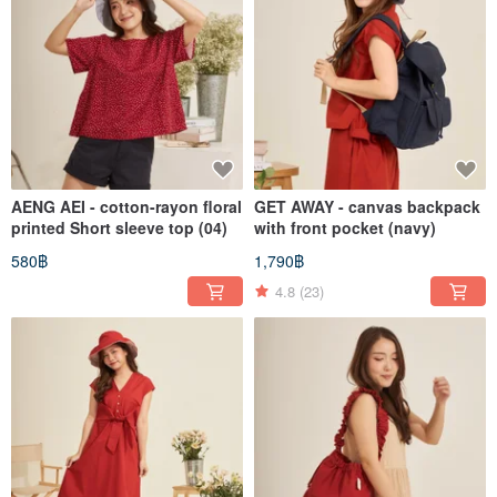
AENG AEI - cotton-rayon floral
GET AWAY - canvas backpack
printed Short sleeve top (04)
with front pocket (navy)
580฿
1,790฿
4.8
(23)