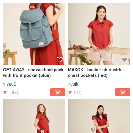
GET AWAY - canvas backpack
MAKOK - basic t-shirt with
with front pocket (blue)
chest pockets (red)
1,790฿
780฿
4.6
(8)
5
(1)