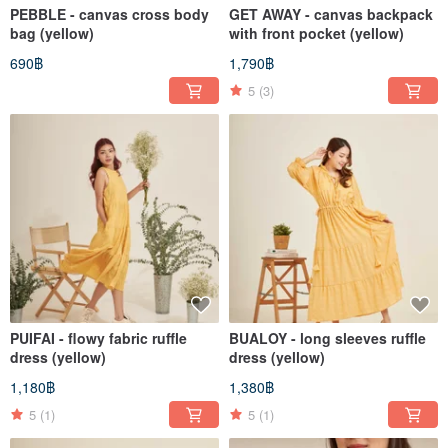
PEBBLE - canvas cross body
GET AWAY - canvas backpack
bag (yellow)
with front pocket (yellow)
690฿
1,790฿
5
(3)
PUIFAI - flowy fabric ruffle
BUALOY - long sleeves ruffle
dress (yellow)
dress (yellow)
1,180฿
1,380฿
5
(1)
5
(1)