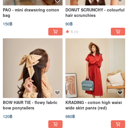
Instagram @somethingsimple.shop
PAO - mini drawstring cotton
DONUT SCRUNCHY - colourful
bag
hair scrunchies
150฿
90฿
5
(1)
BOW HAIR TIE - flowy fabric
KRADING - cotton high waist
bow ponytailers
wide skirt pants (red)
120฿
980฿