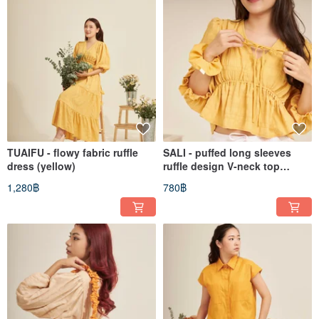
TUAIFU - flowy fabric ruffle
SALI - puffed long sleeves
dress (yellow)
ruffle design V-neck top
(yellow)
1,280฿
780฿