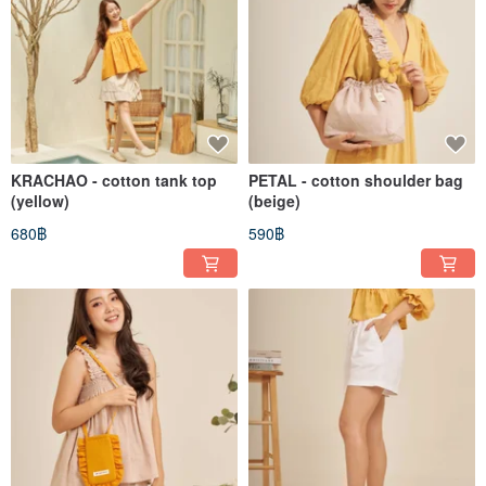
KRACHAO - cotton tank top
PETAL - cotton shoulder bag
(yellow)
(beige)
680฿
590฿