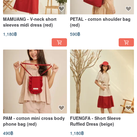
MAMUANG - V-neck short
PETAL - cotton shoulder bag
sleeves midi dress (red)
(red)
1,180฿
590฿
PAM - cotton mini cross body
FUENGFA - Short Sleeve
phone bag (red)
Ruffled Dress (beige)
490฿
1,180฿