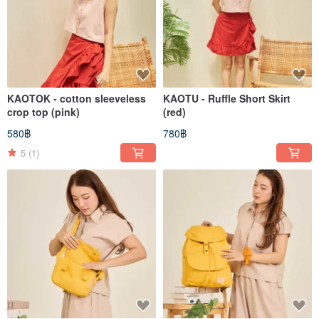
KAOTOK - cotton sleeveless
KAOTU - Ruffle Short Skirt
crop top (pink)
(red)
580฿
780฿
5
(1)