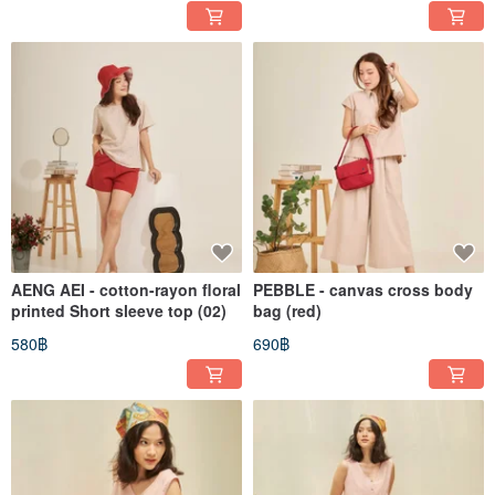
AENG AEI - cotton-rayon floral
PEBBLE - canvas cross body
printed Short sleeve top (02)
bag (red)
580฿
690฿