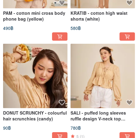
PAM - cotton mini cross body
KRATIB - cotton high waist
phone bag (yellow)
shorts (white)
490฿
580฿
DONUT SCRUNCHY - colourful
SALI - puffed long sleeves
hair scrunchies (candy)
ruffle design V-neck top
(beige)
90฿
780฿
5
(1)