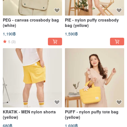
PEG - canvas crossbody bag
PIE - nylon puffy crossbody
(white)
bag (yellow)
1,190฿
1,590฿
5
(3)
KRATIK - MEN nylon shorts
PUFF - nylon puffy tote bag
(yellow)
(yellow)
680฿
1,690฿