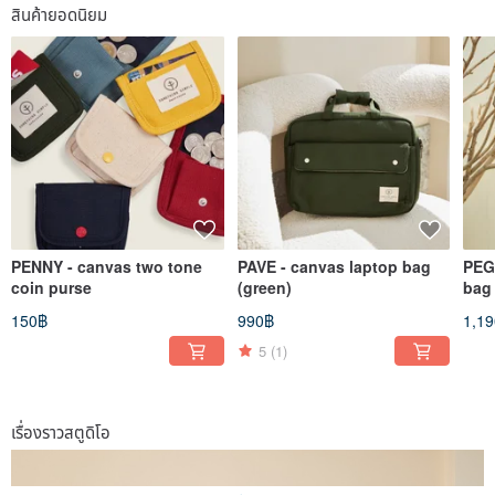
สินค้ายอดนิยม
PENNY - canvas two tone
PAVE - canvas laptop bag
PEG
coin purse
(green)
bag 
150฿
990฿
1,1
5
(1)
เรื่องราวสตูดิโอ