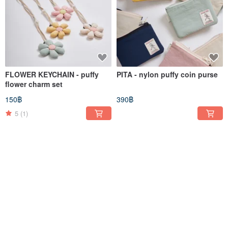
FLOWER KEYCHAIN - puffy
PITA - nylon puffy coin purse
flower charm set
150฿
390฿
5
(1)