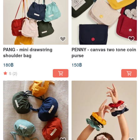
PANG - mini drawstring
PENNY - canvas two tone coin
shoulder bag
purse
Something Simple เป็นแบรนด์กระเป๋าแฮนด์เมดดีไซน์ออริจินัลจากกรุงเทพฯ เราเชื่อใน
การนำเสนอความ "Universal" ที่ทำให้ใครก็ตามบนโลกใบนี้รู้สึกสบายใจและมั่นใจเมื่อได้ใช้งาน
180฿
150฿
ด้วยดีไซน์ที่เรียบง่ายแต่ดูดีมีสไตล์อย่างลงตัว เราภูมิใจในคุณภาพและความเรียบง่ายที่เป็น
เอกลักษณ์ ในระดับราคาที่ทุกคนเข้าถึงได้ง่าย โดยไม่ต้องเก็บออมเป็นเวลานาน เพื่อให้คนรัก
5
(2)
ดีไซน์ทุกคนเป็นเจ้าของได้จริง
Something Simple ก่อตั้งขึ้นในปี 2013 โดยสองพี่น้องที่แบ่งปันความหลงใหลในแฟชั่นและ
มีแรงบันดาลใจอันแรงกล้า เราไม่ได้เพียงแค่ต้องการขายสินค้าแฮนด์เมดที่หลากหลายเท่านั้น
แต่เรายังพยายามแบ่งปันไลฟ์สไตล์ วิธีคิด และวัฒนธรรมที่สะท้อนถึงตัวตนที่แท้จริงของเรา
ด้วยดีไซน์ที่เน้นฟังก์ชันการใช้งานและความเรียบง่าย ผลิตภัณฑ์ของเราจึงตอบโจทย์ทุกคนได้
อย่างลงตัว แรงบันดาลใจเบื้องหลัง Something Simple คือการมอบ "ตัวเลือกที่เรียบง่าย"
เพื่อเปิดโอกาสไปสู่ความเป็นไปได้ใหม่ๆ เพราะคอนเซปต์หลักของเราคือ "ยิ่งเรียบง่าย ยิ่งใช้งาน
ได้หลากหลาย"
Something Simple เข้าได้กับทุกสไตล์ของคุณ