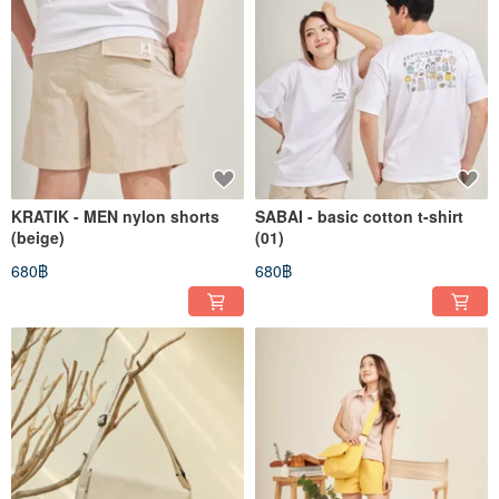
KRATIK - MEN nylon shorts
SABAI - basic cotton t-shirt
(beige)
(01)
680฿
680฿