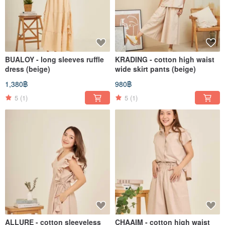
BUALOY - long sleeves ruffle
KRADING - cotton high waist
dress (beige)
wide skirt pants (beige)
1,380฿
980฿
5
(1)
5
(1)
ALLURE - cotton sleeveless
CHAAIM - cotton high waist