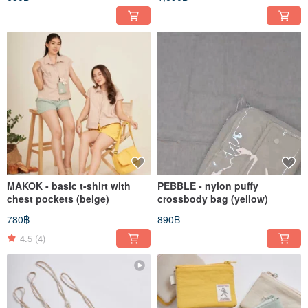
MAKOK - basic t-shirt with
PEBBLE - nylon puffy
chest pockets (beige)
crossbody bag (yellow)
780฿
890฿
4.5
(4)