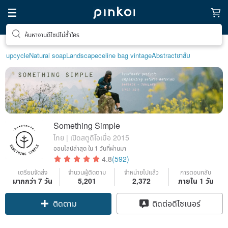
ค้นหางานดีไซน์ไม่ซ้ำใคร
upcycle
Natural soap
Landscape
celine bag vintage
Abstract
ชาส้ม
Something Simple
ไทย | เปิดสตูดิโอเมื่อ 2015
ออนไลน์ล่าสุด
ใน 1 วันที่ผ่านมา
4.8
(592)
เตรียมจัดส่ง
จำนวนผู้ติดตาม
จำหน่ายไปแล้ว
การตอบกลับ
มากกว่า 7 วัน
5,201
2,372
ภายใน 1 วัน
ติดตาม
ติดต่อดีไซเนอร์