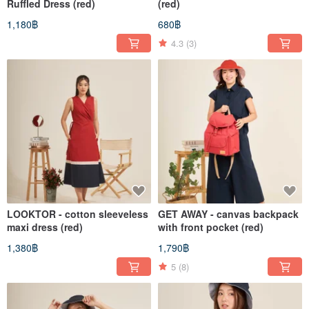
Ruffled Dress (red)
(red)
1,180฿
680฿
4.3
(3)
LOOKTOR - cotton sleeveless
GET AWAY - canvas backpack
maxi dress (red)
with front pocket (red)
1,380฿
1,790฿
5
(8)