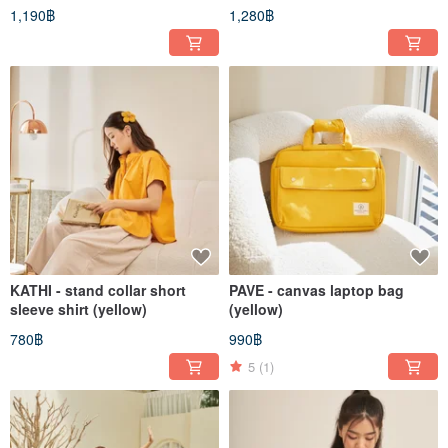
1,190฿
1,280฿
KATHI - stand collar short
PAVE - canvas laptop bag
sleeve shirt (yellow)
(yellow)
780฿
990฿
5
(1)