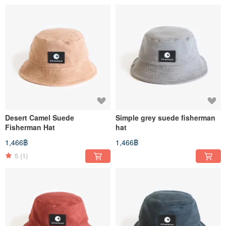
Desert Camel Suede
Simple grey suede fisherman
Fisherman Hat
hat
1,466฿
1,466฿
5
(1)