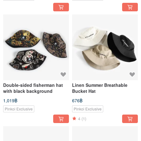
Double-sided fisherman hat
Linen Summer Breathable
with black background
Bucket Hat
1,019฿
676฿
Pinkoi Exclusive
Pinkoi Exclusive
4
(1)