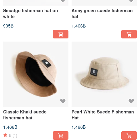
Smudge fisherman hat on
Army green suede fisherman
white
hat
905฿
1,466฿
Classic Khaki suede
Pearl White Suede Fisherman
fisherman hat
Hat
1,466฿
1,466฿
5
(1)