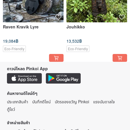
Raven Kravik Lyre
Jouhikko
19,084฿
13,532฿
Eco-Friendly
Eco-Friendly
ดาวน์โหลด Pinkoi App
ค้นหางานดีไซน์ดีๆ
ประเภทสินค้า
บันทึกดีไซน์
บัตรของขวัญ Pinkoi
แรงบันดาลใจ
ตู้โชว์
จำหน่ายสินค้า