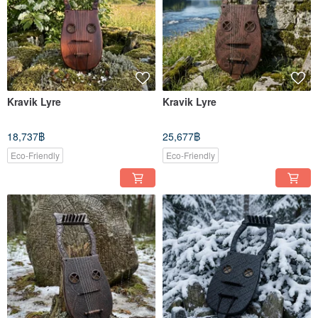
Kravik Lyre
Kravik Lyre
18,737฿
25,677฿
Eco-Friendly
Eco-Friendly