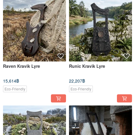
Raven Kravik Lyre
Runic Kravik Lyre
15,614฿
22,207฿
Eco-Friendly
Eco-Friendly