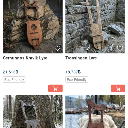
Cernunnos Kravik Lyre
Trossingen Lyre
21,513฿
18,737฿
Eco-Friendly
Eco-Friendly