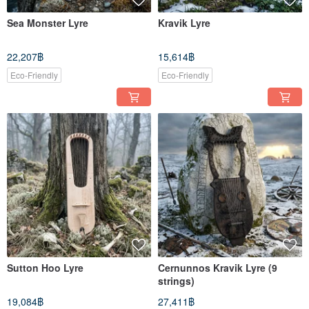
Sea Monster Lyre
Kravik Lyre
22,207฿
15,614฿
Eco-Friendly
Eco-Friendly
Sutton Hoo Lyre
Cernunnos Kravik Lyre (9
strings)
19,084฿
27,411฿