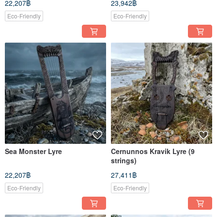
22,207฿
23,942฿
Eco-Friendly
Eco-Friendly
Sea Monster Lyre
Cernunnos Kravik Lyre (9
strings)
22,207฿
27,411฿
Eco-Friendly
Eco-Friendly