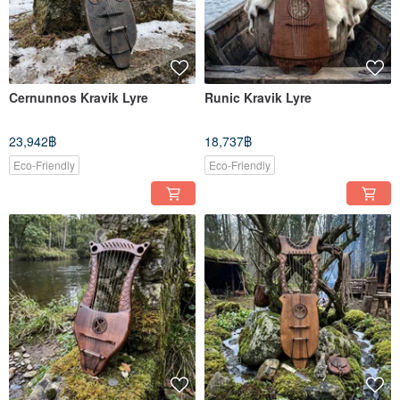
Cernunnos Kravik Lyre
Runic Kravik Lyre
23,942฿
18,737฿
Eco-Friendly
Eco-Friendly