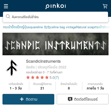
ค้นหางานดีไซน์ไม่ซ้ำใคร
กระเป๋าปิ๊กแป๊กญี่ปุ่น
squareline 包包
celine bag vintage
Natural soap
กระเป๋าถัก
แห
ScandicInstruments
รัสเซีย | เปิดสตูดิโอเมื่อ 2022
ออนไลน์ล่าสุด
3 - 7 วันที่ผ่านมา
5.0
(7)
เตรียมจัดส่ง
จำนวนผู้ติดตาม
จำหน่ายไปแล้ว
การตอบกลับ
1 - 3 วัน
21
8
ภายใน 1 วัน
ติดตาม
ติดต่อดีไซเนอร์