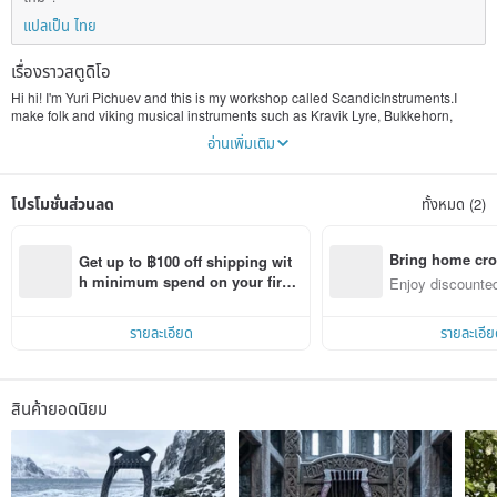
แปลเป็น ไทย
เรื่องราวสตูดิโอ
Hi hi! I'm Yuri Pichuev and this is my workshop called ScandicInstruments.I
make folk and viking musical instruments such as Kravik Lyre, Bukkehorn,
Kantele, Kokle, Tagelharpa etc. Since 2018, I have made more than 400
อ่านเพิ่มเติม
musical instruments. Now they are played by wonderful musicians, reenactors,
theater actors, and simply hundreds of people who appreciate and love the
sounds of our shared past. I use high-quality wood and materials in the
โปรโมชั่นส่วนลด
ทั้งหมด (2)
production of my instruments. Each instrument undergoes testing and my
personal quality assessment to ensure it meets the highest standards of sound
and design.
Bring home cro
Get up to ฿100 off shipping wit
n with ease
h minimum spend on your first 
Enjoy discounted
Pinkoi app order within 7 days!
ct cross-border 
รายละเอียด
รายละเอีย
สินค้ายอดนิยม