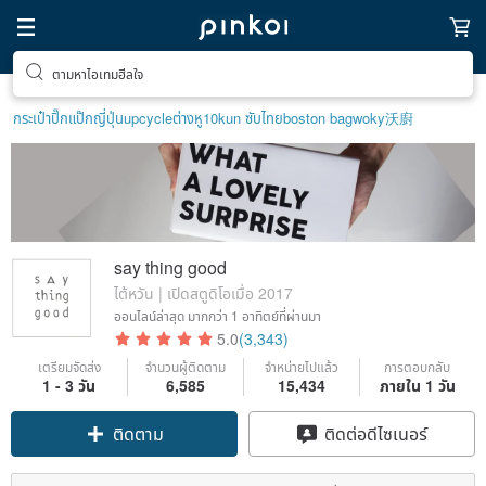
ค้นหางานดีไซน์ไม่ซ้ำใคร
กระเป๋าปิ๊กแป๊กญี่ปุ่น
upcycle
ต่างหู10k
un ซับไทย
boston bag
woky沃廚
say thing good
ไต้หวัน | เปิดสตูดิโอเมื่อ 2017
ออนไลน์ล่าสุด
มากกว่า 1 อาทิตย์ที่ผ่านมา
5.0
(3,343)
เตรียมจัดส่ง
จำนวนผู้ติดตาม
จำหน่ายไปแล้ว
การตอบกลับ
1 - 3 วัน
6,585
15,434
ภายใน 1 วัน
Claim coupon
ติดต่อดีไซเนอร์
ติดตาม