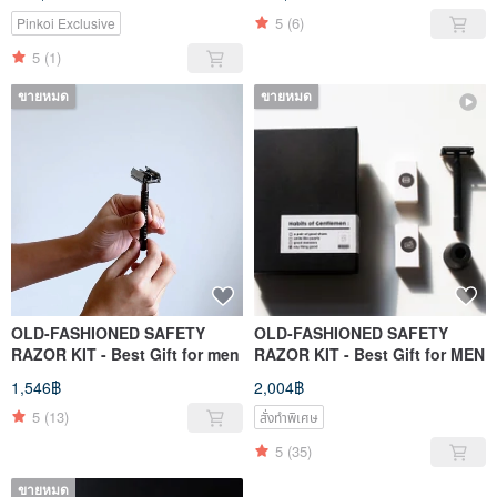
epidemic Alcohol
Accompanying Cleaning
5
(6)
Pinkoi Exclusive
Spray
5
(1)
ขายหมด
ขายหมด
OLD-FASHIONED SAFETY
OLD-FASHIONED SAFETY
RAZOR KIT - Best Gift for men
RAZOR KIT - Best Gift for MEN
1,546฿
2,004฿
5
(13)
สั่งทำพิเศษ
5
(35)
ขายหมด