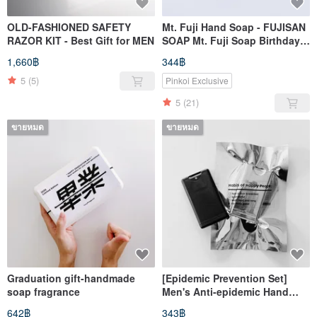
OLD-FASHIONED SAFETY
Mt. Fuji Hand Soap - FUJISAN
RAZOR KIT - Best Gift for MEN
SOAP Mt. Fuji Soap Birthday
Gift Graduation Gift
1,660฿
344฿
5
(5)
Pinkoi Exclusive
5
(21)
ขายหมด
ขายหมด
Graduation gift-handmade
[Epidemic Prevention Set]
soap fragrance
Men's Anti-epidemic Hand
Wash - Black Pepper Anti-
642฿
343฿