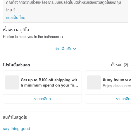
คุณต้องการความช่วยเหลือจากระบบแปลอัตโนมัติสำหรับเรื่องราวสตูดิโออังกฤษ
ไหม ?
แปลเป็น ไทย
เรื่องราวสตูดิโอ
Hi nice to meet you in the bathroom : )
“say thing good”, comes from the homophone of Taiwanese of “washing”.
อ่านเพิ่มเติม
We concentrate on the things which seem simple in life and let everybody
enjoy the fun of daily cleaning from little things.
โปรโมชั่นส่วนลด
ทั้งหมด (2)
We use the highest level of moisturizing vegetable oil to make the pure natural
hand-made cold process soap to let the best ingredient of the oil speak for
itself.
Say Thing Good, The Only Thing We Concentrate on.
Bring home cro
Get up to ฿100 off shipping wit
n with ease
h minimum spend on your first 
Enjoy discounted
Simple appearance. Natural scent. Return to the essence of washing and
Pinkoi app order within 7 days!
ct cross-border 
moisturizing the skin.
Say Thing Good, be exquisite, be concentrated.
รายละเอียด
รายละเอีย
Three Principles
1. We don’t add anything we don’t understand in our product.
2. We adopt cold process and produce the soap by our own hands.
สินค้าในสตูดิโอ
3. We use the pure natural vegetable oil and test the soap we made by
ourselves.
say thing good