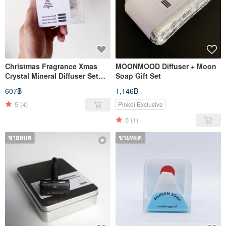
Christmas Fragrance Xmas
MOONMOOD Diffuser + Moon
Crystal Mineral Diffuser Set
Soap Gift Set
Christmas Exchange Gifts
607฿
1,146฿
5
(4)
Pinkoi Exclusive
5
(1)
ขายหมด
ขายหมด