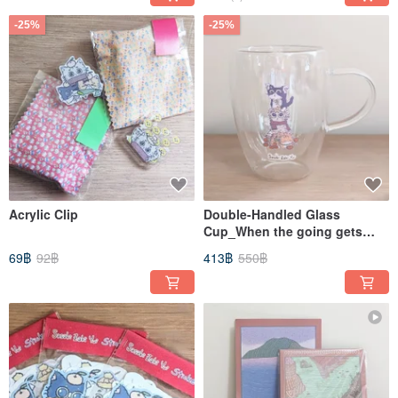
-25%
-25%
Acrylic Clip
Double-Handled Glass
Cup_When the going gets
thoug , the thoug get going.
69฿
92฿
413฿
550฿