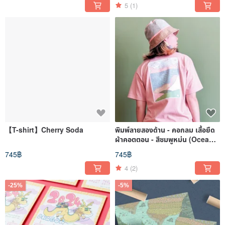
5
(1)
【T-shirt】Cherry Soda
พิมพ์ลายสองด้าน - คอกลม เสื้อยืด
ผ้าคอตตอน - สีชมพูหม่น (Ocean
and Mountain)
745฿
745฿
4
(2)
-25%
-5%