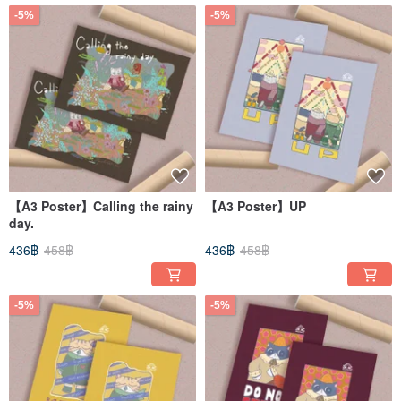
-5%
-5%
【A3 Poster】Calling the rainy
【A3 Poster】UP
day.
436฿
458฿
436฿
458฿
-5%
-5%