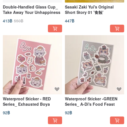
Double-Handled Glass Cup_
Sasaki Zaki Yui's Original
Take Away Your Unhappiness
Short Story 01 '食蝕'
413฿
550฿
447฿
Waterproof Sticker - RED
Waterproof Sticker -GREEN
Series_ Exhausted Boya
Series_ A-Di's Food Feast
92฿
92฿