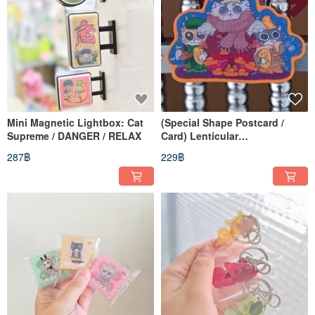
Mini Magnetic Lightbox: Cat
(Special Shape Postcard /
Supreme / DANGER / RELAX
Card) Lenticular
Material_Fortune Cat's
287฿
229฿
Blessing