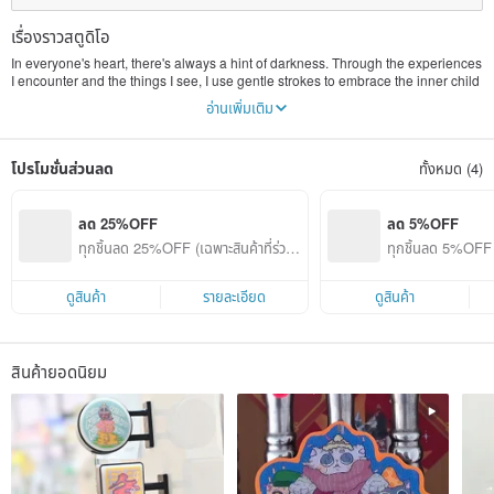
เรื่องราวสตูดิโอ
In everyone's heart, there's always a hint of darkness. Through the experiences
I encounter and the things I see, I use gentle strokes to embrace the inner child
in everyone. I also hope and look forward to that day when we can try to
อ่านเพิ่มเติม
embrace our past selves, facing life's challenges with ease and arriving at a
place where we feel comfortable. Calm colors lead the way, reassuring
everyone that warmth exists in everything.
โปรโมชั่นส่วนลด
ทั้งหมด (4)
Follow my instagram.【@sasakizakiyui.illustration】
ลด 25%OFF
ลด 5%OFF
ทุกชิ้นลด 25%OFF (เฉพาะสินค้าที่ร่วมร
ทุกชิ้นลด 5%OFF (
ายการ)
ยการ)
ดูสินค้า
รายละเอียด
ดูสินค้า
สินค้ายอดนิยม