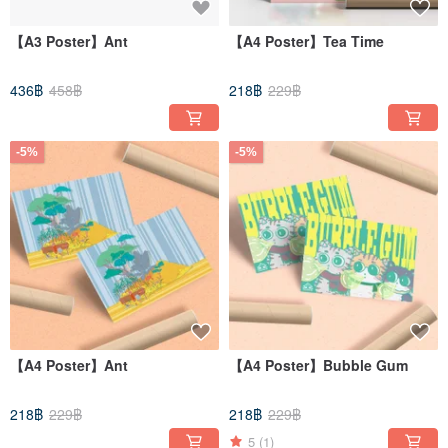
【A3 Poster】Ant
【A4 Poster】Tea Time
436฿
458฿
218฿
229฿
-5%
-5%
【A4 Poster】Ant
【A4 Poster】Bubble Gum
218฿
229฿
218฿
229฿
5
(1)