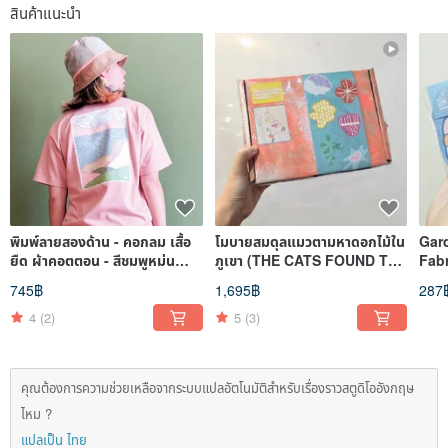
สินค้าแนะนำ
พิมพ์ลายสองด้าน - คอกลม เสื้อ
โมบายสมดุลแมวตามหาดอกไม้ใน
Gar
ยืด ผ้าคอตตอน - สีชมพูหม่น
ภูเขา (THE CATS FOUND THE
Fabr
(Ocean and Mountain)
FLOWERS mobiles)
745฿
1,695฿
287
4
(2)
5
(3)
คุณต้องการความช่วยเหลือจากระบบแปลอัตโนมัติสำหรับเรื่องราวสตูดิโออังกฤษ
ไหม ?
แปลเป็น ไทย