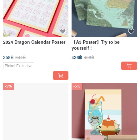
2024 Dragon Calendar Poster
【A3 Poster】Try to be
yourself !
258฿
344฿
436฿
458฿
Pinkoi Exclusive
-5%
-5%