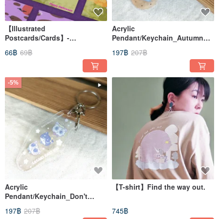
【Illustrated
Acrylic
Postcards/Cards】-
Pendant/Keychain_Autumn
HALLOWEEN GHOST
Coffee
66฿
69฿
197฿
207฿
-5%
Acrylic
【T-shirt】Find the way out.
Pendant/Keychain_Don't
worry,be happy.
197฿
207฿
745฿