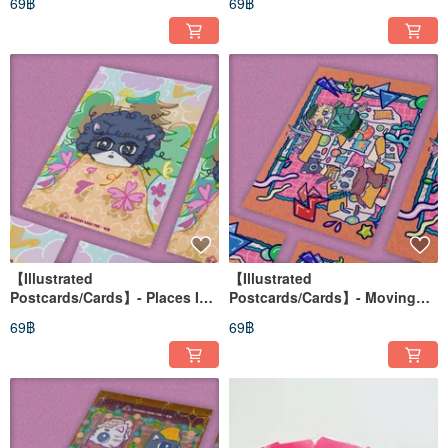
69฿
69฿
【Illustrated
【Illustrated
Postcards/Cards】- Places I
Postcards/Cards】- Moving
want to visit in spring + a bad
Again
69฿
69฿
hair day