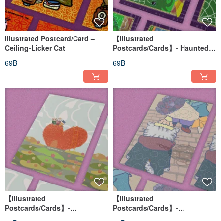
Illustrated Postcard/Card –
【Illustrated
Ceiling-Licker Cat
Postcards/Cards】- Haunted
House
69฿
69฿
【Illustrated
【Illustrated
Postcards/Cards】-
Postcards/Cards】-
Valentine's Day
Somewhere only we know.-2