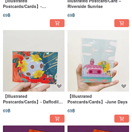
【Illustrated
Illustrated Postcard/Card –
Postcards/Cards】-
Riverside Sunrise
Circus/Sakura/Space
69฿
69฿
【Illustrated
【Illustrated
Postcards/Cards】- Daffodils
Postcards/Cards】-June Days
and Daisies
69฿
69฿