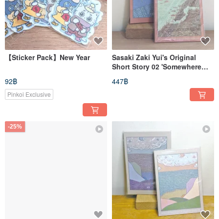
【Sticker Pack】New Year
Sasaki Zaki Yui's Original
Short Story 02 'Somewhere
only we know'
92฿
447฿
Pinkoi Exclusive
-25%