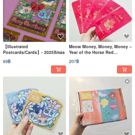
【Illustrated
Meow Money, Money, Money –
Postcards/Cards】- 2025Xmas
Year of the Horse Red
Envelope Set (6 pcs)
69฿
207฿