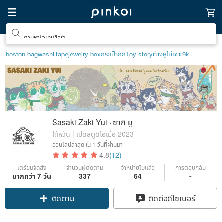
ตามหาไอเทมฮีลใจ
boston bag
washi tape
jewelry box
กระเป๋าถัก
Toy story
ต่างหูไม่เจาะ9k
Sasaki Zaki Yui ‧ ซากิ ยู
ไต้หวัน | เปิดสตูดิโอเมื่อ 2023
ออนไลน์ล่าสุด
ใน 1 วันที่ผ่านมา
4.8
(12)
เตรียมจัดส่ง
จำนวนผู้ติดตาม
จำหน่ายไปแล้ว
การตอบกลับ
มากกว่า 7 วัน
337
64
-
Claim coupon
ติดต่อดีไซเนอร์
ติดตาม