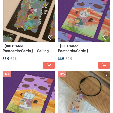
【Illustrated
【Illustrated
Postcards/Cards】- Calling
Postcards/Cards】-
the rainy day
HALLOWEEN CAT
66฿
69฿
66฿
69฿
-5%
-5%