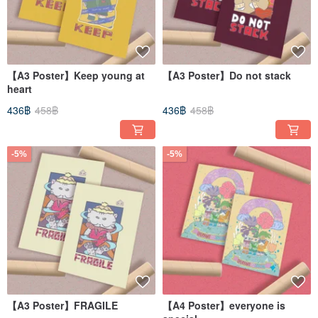
【A3 Poster】Keep young at
【A3 Poster】Do not stack
heart
436฿
458฿
436฿
458฿
-5%
-5%
【A3 Poster】FRAGILE
【A4 Poster】everyone is