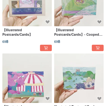
【Illustrated
【Illustrated
Postcards/Cards】
Postcards/Cards】- Cooped
up
69฿
69฿