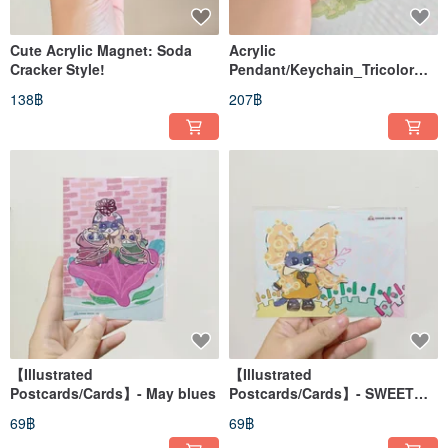
Cute Acrylic Magnet: Soda
Acrylic
Cracker Style!
Pendant/Keychain_Tricolor
Cat
138฿
207฿
【Illustrated
【Illustrated
Postcards/Cards】- May blues
Postcards/Cards】- SWEET
BABY
69฿
69฿