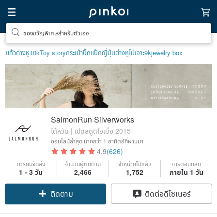
ของขวัญพิเศษสำหรับตัวเอง
แก้ว
ต่างหู10k
Toy story
กระเป๋าปิ๊กแป๊กญี่ปุ่น
ต่างหูไม่เจาะ9k
jewelry box
SalmonRun Silverworks
ไต้หวัน | เปิดสตูดิโอเมื่อ 2015
ออนไลน์ล่าสุด
มากกว่า 1 อาทิตย์ที่ผ่านมา
4.9
(626)
เตรียมจัดส่ง
จำนวนผู้ติดตาม
จำหน่ายไปแล้ว
การตอบกลับ
1 - 3 วัน
2,466
1,752
ภายใน 1 วัน
ติดตาม
ติดต่อดีไซเนอร์