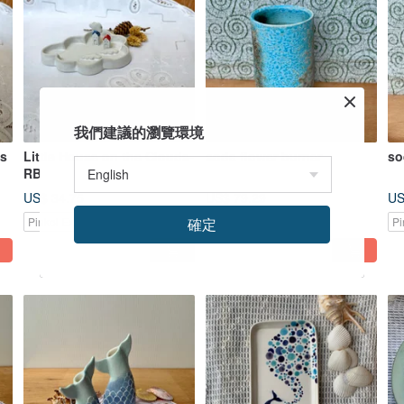
我們建議的瀏覽環境
ds
Little House on the Clouds-
soda flower burner
so
RB
US$ 34.75
US$ 79.29
US
Pinkoi Exclusive
確定
Pinkoi Exclusive
Pi