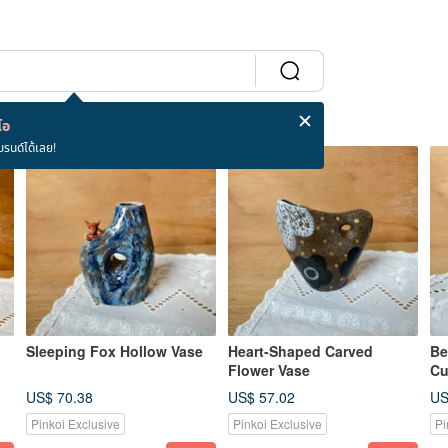
โอ
บรนด์ได้เลย!
Sleeping Fox Hollow Vase
Heart-Shaped Carved
Be
Flower Vase
C
US$ 70.38
US$ 57.02
US
Pinkoi Exclusive
Pinkoi Exclusive
Pi