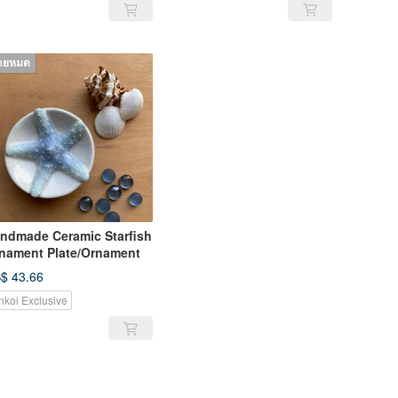
ายหมด
ndmade Ceramic Starfish
nament Plate/Ornament
$ 43.66
nkoi Exclusive