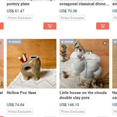
pottery plate
octagonal classical dinner
si
plate
US$ 61.47
US$ 70.38
US
Pinkoi Exclusive
Pinkoi Exclusive
Pi
ขายหมด
ขายหมด
ข
al
Hollow Fox Vase
Little house on the clouds
Ha
double clay pots
ca
US$ 74.84
US$ 146.10
US
Pinkoi Exclusive
Pinkoi Exclusive
Pi