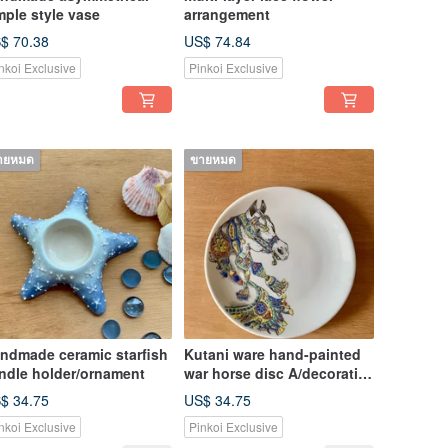
mple style vase
arrangement
$ 70.38
US$ 74.84
nkoi Exclusive
Pinkoi Exclusive
ายหมด
ขายหมด
ndmade ceramic starfish
Kutani ware hand-painted
ndle holder/ornament
war horse disc A/decorative
plate/dessert plate
$ 34.75
US$ 34.75
nkoi Exclusive
Pinkoi Exclusive