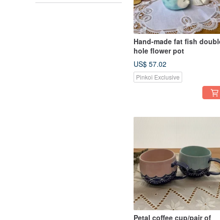
Hand-made fat fish doubl
hole flower pot
US$ 57.02
Pinkoi Exclusive
Petal coffee cup/pair of