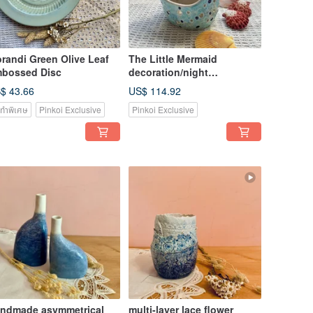
randi Green Olive Leaf
The Little Mermaid
bossed Disc
decoration/night
light/candle holder/flower
$ 43.66
US$ 114.92
vessel/succulent pot
่งทำพิเศษ
Pinkoi Exclusive
Pinkoi Exclusive
ndmade asymmetrical
multi-layer lace flower