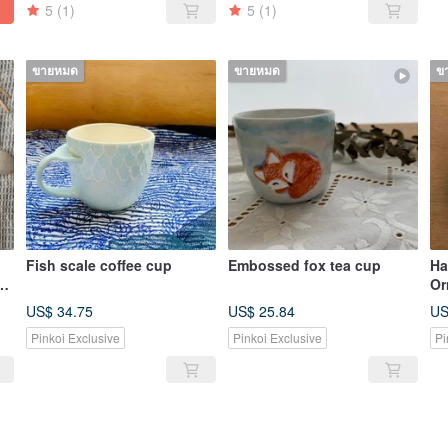
5
(1)
5
(1)
ขายหมด
ขายหมด
ข
Fish scale coffee cup
Embossed fox tea cup
Ha
nt
Or
US$ 34.75
US$ 25.84
US
Pinkoi Exclusive
Pinkoi Exclusive
Pi