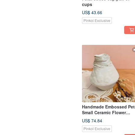
cups
US$ 43.66
Pinkoi Exclusive
Handmade Embossed Pet
Small Ceramic Flower
Vessel/Snow White
US$ 74.84
Pinkoi Exclusive