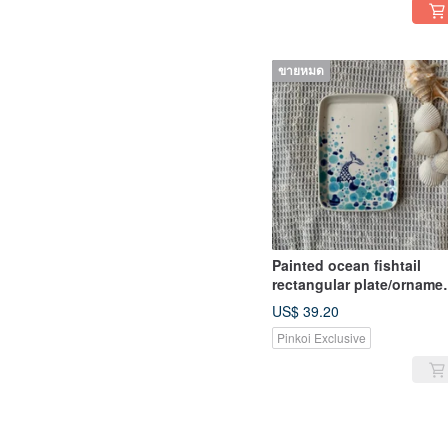
ขายหมด
Painted ocean fishtail
rectangular plate/orname
plate
US$ 39.20
Pinkoi Exclusive