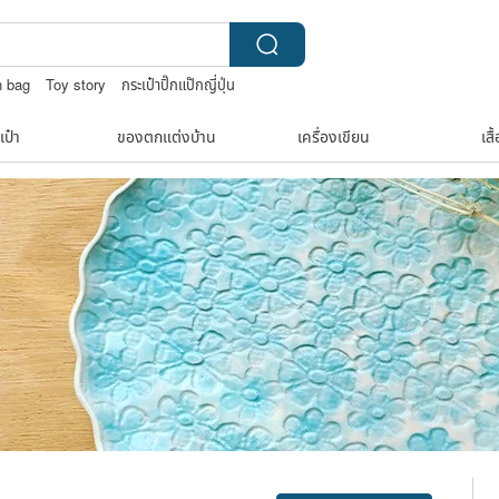
n bag
Toy story
กระเป๋าปิ๊กแป๊กญี่ปุ่น
เป๋า
ของตกแต่งบ้าน
เครื่องเขียน
เสื