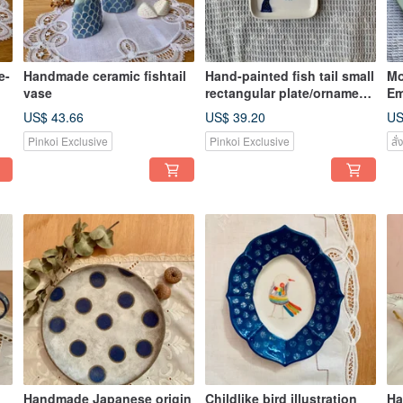
e-
Handmade ceramic fishtail
Hand-painted fish tail small
Mo
vase
rectangular plate/ornament
Em
plate
US$ 43.66
US$ 39.20
US
Pinkoi Exclusive
Pinkoi Exclusive
สั
Handmade Japanese origin
Childlike bird illustration
Ha