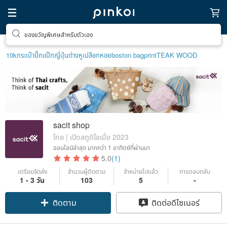
ของขวัญพิเศษสำหรับตัวเอง
10k
กระเป๋าปิ๊กแป๊กญี่ปุ่น
ต่างหูเปลือกหอย
boston bag
print
TEAK WOOD
sacit shop
ไทย | เปิดสตูดิโอเมื่อ 2023
ออนไลน์ล่าสุด
มากกว่า 1 อาทิตย์ที่ผ่านมา
5.0
(1)
เตรียมจัดส่ง
จำนวนผู้ติดตาม
จำหน่ายไปแล้ว
การตอบกลับ
1 - 3 วัน
103
5
-
ติดตาม
ติดต่อดีไซเนอร์