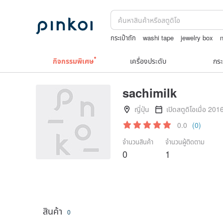
กระเป๋าถัก
washi tape
jewelry box
n
ชาผลไม้
สร้อยคอทองคำวินเทจ￼
แว่นตา
กิจกรรมพิเศษ
เครื่องประดับ
กระ
sachimilk
ญี่ปุ่น
เปิดสตูดิโอเมื่อ 201
0.0
(0)
จำนวนสินค้า
จำนวนผู้ติดตาม
0
1
สินค้า
0