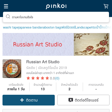
ตามหาไอเทมฮีลใจ
washi tape
japanese bandana
boston bag
เฟอร์นิเจอร์
Landscape
กระเป๋าปิ๊กแป๊กญี่
Russian Art Studio
รัสเซีย | เปิดสตูดิโอเมื่อ 2019
ออนไลน์ล่าสุด
มากกว่า 1 อาทิตย์ที่ผ่านมา
0.0
(0)
เตรียมจัดส่ง
จำนวนผู้ติดตาม
จำหน่ายไปแล้ว
การตอบกลับ
ภายใน 1 วัน
13
2
-
ติดตาม
ติดต่อดีไซเนอร์