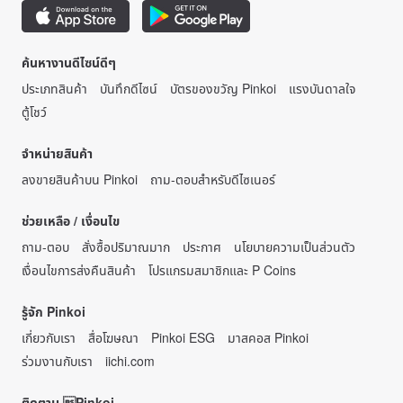
ค้นหางานดีไซน์ดีๆ
ประเภทสินค้า
บันทึกดีไซน์
บัตรของขวัญ Pinkoi
แรงบันดาลใจ
ตู้โชว์
จำหน่ายสินค้า
ลงขายสินค้าบน Pinkoi
ถาม-ตอบสำหรับดีไซเนอร์
ช่วยเหลือ / เงื่อนไข
ถาม-ตอบ
สั่งซื้อปริมาณมาก
ประกาศ
นโยบายความเป็นส่วนตัว
เงื่อนไขการส่งคืนสินค้า
โปรแกรมสมาชิกและ P Coins
รู้จัก Pinkoi
เกี่ยวกับเรา
สื่อโฆษณา
Pinkoi ESG
มาสคอส Pinkoi
ร่วมงานกับเรา
iichi.com
ติดตาม Pinkoi