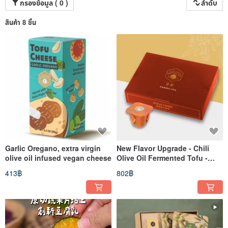
Lanyang family delicacy "fermented bean curd" in order to continue the original
กรองข้อมูล ( 0 )
ลำดับ
touch that the food brought to me at home.
║ We want to tell you: "Tofu is no longer just a side dish with porridge in
สินค้า 8 ชิ้น
memory, but a cheese that represents Eastern culture." Its rich taste of soy milk
with moderate salty and sweet taste is paired with extra virgin olive oil, and it is
silky smooth on the tongue. In terms of taste, the soy cheese from Yilan can
also be transformed into a delicious nugget.
Garlic Oregano, extra virgin
New Flavor Upgrade - Chili
olive oil infused vegan cheese
Olive Oil Fermented Tofu -
Classic Set of Six - Taiwanese
413฿
802฿
Specialty Gift