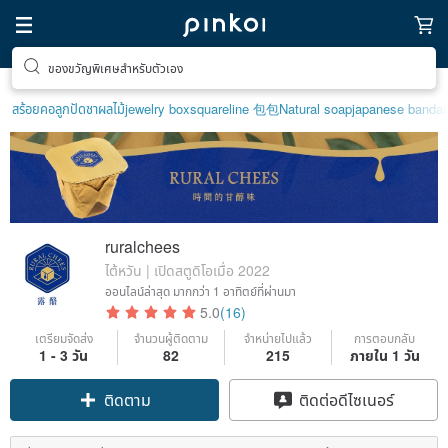
ของขวัญพิเศษสำหรับตัวเอง
สร้อยคอลูกปัด
ชาผลไม้
jewelry box
squareline 包包
Natural soap
japanese banda
ruralchees
ไต้หวัน | เปิดสตูดิโอเมื่อ 2022
ออนไลน์ล่าสุด
มากกว่า 1 อาทิตย์ที่ผ่านมา
5.0
(16)
เตรียมจัดส่ง
จำนวนผู้ติดตาม
จำหน่ายไปแล้ว
การตอบกลับ
Claim coupon
1 - 3 วัน
82
215
ภายใน 1 วัน
ติดต่อดีไซเนอร์
ติดตาม