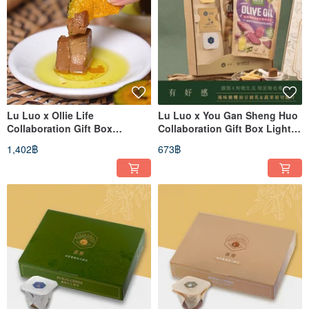
Lu Luo x Ollie Life
Lu Luo x You Gan Sheng Huo
Collaboration Gift Box
Collaboration Gift Box Light
Abundant Feast Set Flavored
Enjoyment Set Flavored Olive
1,402฿
673฿
Olive Oil Fermented Bean
Oil Tofu Cheese Whole-Cut
Curd Vegetable Crisps
Vegetable Crisps