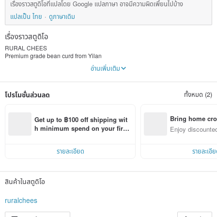
เรื่องราวสตูดิโอที่แปลโดย Google แปลภาษา อาจมีความผิดเพี้ยนไปบ้าง
แปลเป็น ไทย
ดูภาษาเดิม
เรื่องราวสตูดิโอ
RURAL CHEES
Premium grade bean curd from Yilan
Subvert traditional imagination and create a new generation of food delicacies
อ่านเพิ่มเติม
Give new life to traditional food and enrich modern local culture
Made from local handmade sun-dried fermented bean curd in Yilan with
reduced salt, the original flavor is sweet and mellow
โปรโมชั่นส่วนลด
ทั้งหมด (2)
Paired with extra virgin olive flavored oil, the ingredients are all natural and
contain no additives.
Patented research and development of single-serve exquisite packaging,
ready to eat, fresh and delicious without borders!
Bring home cro
Get up to ฿100 off shipping wit
------------------------------------------------
----
n with ease
h minimum spend on your first 
Enjoy discounted
Cheese subverts traditional imagination and creates a new generation of
Pinkoi app order within 7 days!
ct cross-border 
delicious food!
❏ Exquisite single-serve ready-to-eat packaging
รายละเอียด
รายละเอีย
❏ Healthy and innovative formula for salt reduction
❏ Unique flavor of fruity honey and bean flavor
❏ Silky, dense and multi-layered
------------------------------------------------
----
สินค้าในสตูดิโอ
Get motivated. Thoughts
║ The reason why terroir and food is charming is that it is pure after being
ruralchees
washed over time, which makes people feel the simple beauty of daily life. After
fate made me the son-in-law of Yilan, I decided to give a new flavor to the