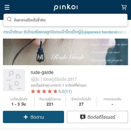
ค้นหางานดีไซน์ไม่ซ้ำใคร
กระเป๋าถัก
un ซับไทย
สร้อยคอลูกปัด
กระเป๋าปิ๊กแป๊กญี่ปุ่น
japanese bandana
boston 
rude-garde
ญี่ปุ่น | เปิดสตูดิโอเมื่อ 2017
ออนไลน์ล่าสุด
มากกว่า 1 อาทิตย์ที่ผ่านมา
5.0
(11)
เตรียมจัดส่ง
จำนวนผู้ติดตาม
จำหน่ายไปแล้ว
การตอบกลับ
Claim coupon
1 - 3 วัน
221
27
-
ติดตาม
ติดต่อดีไซเนอร์