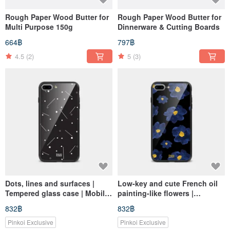
Rough Paper Wood Butter for
Rough Paper Wood Butter for
Multi Purpose 150g
Dinnerware & Cutting Boards
664฿
797฿
4.5
(2)
5
(3)
Dots, lines and surfaces |
Low-key and cute French oil
Tempered glass case | Mobile
painting-like flowers |
phone case
Tempered glass case | Mobile
832฿
832฿
phone case
Pinkoi Exclusive
Pinkoi Exclusive