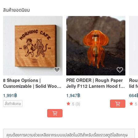
สินค้ายอดนิยม
8 Shape Options |
PRE ORDER | Rough Paper
Rou
Customizable | Solid Wood
Jelly F112 Lantern Hood for
lid 
House Signs Shop Signs
Goal Zero Mirco Flash
Wal
1,991฿
1,947฿
664
Desktop Plaques | Laser
Engraved
5
(3)
5
สั่งทำพิเศษ
คุณต้องการความช่วยเหลือจากระบบแปลอัตโนมัติสำหรับเรื่องราวสตูดิโออังกฤษ