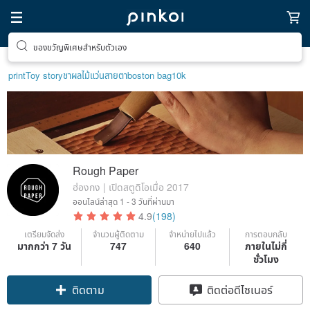
ของขวัญพิเศษสำหรับตัวเอง
print
Toy story
ชาผลไม้
แว่นสายตา
boston bag
10k
Rough Paper
ฮ่องกง | เปิดสตูดิโอเมื่อ 2017
ออนไลน์ล่าสุด
1 - 3 วันที่ผ่านมา
4.9
(198)
เตรียมจัดส่ง
จำนวนผู้ติดตาม
จำหน่ายไปแล้ว
การตอบกลับ
มากกว่า 7 วัน
747
640
ภายในไม่กี่
ชั่วโมง
Claim coupon
ติดต่อดีไซเนอร์
ติดตาม