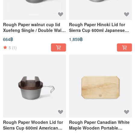
Rough Paper walnut cup lid
Rough Paper Hinoki Lid for
Xuefeng Single / Double Wall
Sierra Cup 600ml Japanese
Cup applicable
Hinoki Lid
664฿
1,859฿
5
(1)
Rough Paper Wooden Lid for
Rough Paper Canadian White
Sierra Cup 600ml American
Maple Wooden Portable
walnut wooden cauldron lid
Cutting Board