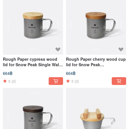
Rough Paper cypress wood
Rough Paper cherry wood cup
lid for Snow Peak Single Wall
lid for Snow Peak
Cup
Single/Double Wall Cup
664฿
664฿
5
(2)
5
(2)