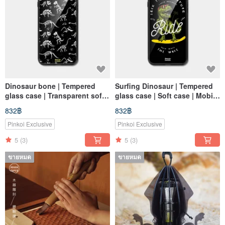
Dinosaur bone | Tempered
Surfing Dinosaur | Tempered
glass case | Transparent soft
glass case | Soft case | Mobile
case | Mobile phone case
phone case
832฿
832฿
Pinkoi Exclusive
Pinkoi Exclusive
5
(3)
5
(3)
ขายหมด
ขายหมด