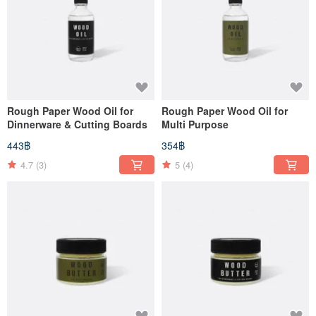
Rough Paper Wood Oil for
Rough Paper Wood Oil for
Dinnerware & Cutting Boards
Multi Purpose
443฿
354฿
4.7
(3)
5
(4)