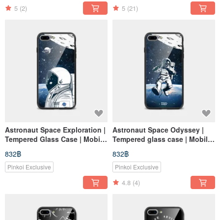
5
(2)
5
(21)
Astronaut Space Exploration |
Astronaut Space Odyssey |
Tempered Glass Case | Mobile
Tempered glass case | Mobile
Phone Case
phone case
832฿
832฿
Pinkoi Exclusive
Pinkoi Exclusive
4.8
(4)