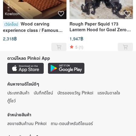
Kowloon
Wood carving
Rough Paper Squid 173
เวิร์คช็อป
Lantern Hood for Goal Zero
experience class / Famous
Mirco Flash
chestnut plate
2,318฿
1,947฿
5
(1)
ดาวน์โหลด Pinkoi App
ค้นหางานดีไซน์ดีๆ
ประเภทสินค้า
บันทึกดีไซน์
บัตรของขวัญ Pinkoi
แรงบันดาลใจ
ตู้โชว์
จำหน่ายสินค้า
ลงขายสินค้าบน Pinkoi
ถาม-ตอบสำหรับดีไซเนอร์