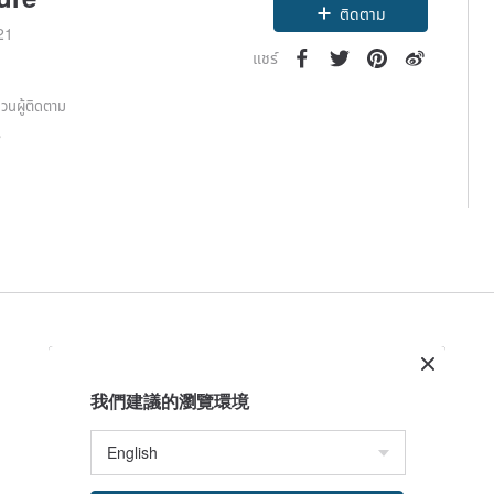
ติดตาม
021
แชร์
วนผู้ติดตาม
8
我們建議的瀏覽環境