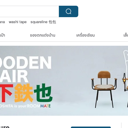
ana
washi tape
squareline 包包
intage
ชาผลไม้
เป๋า
ของตกแต่งบ้าน
เครื่องเขียน
เสื
ure