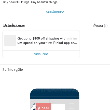
Tiny beautiful things. Tiny beautiful things.
They are interested in all kinds of mini things, and like to feel and collect their
อ่านเพิ่มเติม
favorite things through metalwork creation. They all have unique stories. Each
piece is handcrafted on my metalwork table and packaged for shipment.
โปรโมชั่นส่วนลด
ทั้งหมด (1)
Welcome to follow the instagram account (tuzigi.jewelry) to see more works,
the production process and the meaning of the story, and the latest design
creations. You are also welcome to ask me to customize and make your own
silver jewelry!
Get up to ฿100 off shipping with minim
um spend on your first Pinkoi app orde
r within 7 days!
รายละเอียด
สินค้าในสตูดิโอ