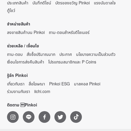
ประเภทสินค้า
บันทึกดีไซน์
บัตรของขวัญ Pinkoi
แรงบันดาลใจ
ตู้โชว์
จำหน่ายสินค้า
ลงขายสินค้าบน Pinkoi
ถาม-ตอบสำหรับดีไซเนอร์
ช่วยเหลือ / เงื่อนไข
ถาม-ตอบ
สั่งซื้อปริมาณมาก
ประกาศ
นโยบายความเป็นส่วนตัว
เงื่อนไขการส่งคืนสินค้า
โปรแกรมสมาชิกและ P Coins
รู้จัก Pinkoi
เกี่ยวกับเรา
สื่อโฆษณา
Pinkoi ESG
มาสคอส Pinkoi
ร่วมงานกับเรา
iichi.com
ติดตาม Pinkoi