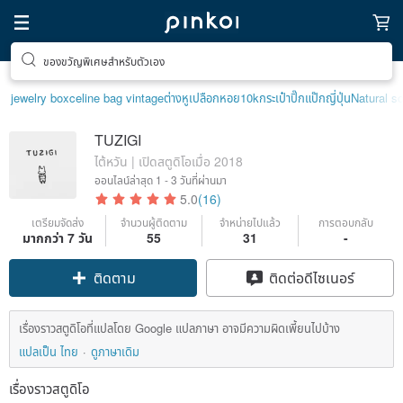
ของขวัญพิเศษสำหรับตัวเอง
jewelry box
celine bag vintage
ต่างหูเปลือกหอย
10k
กระเป๋าปิ๊กแป๊กญี่ปุ่น
Natural s
TUZIGI
ไต้หวัน | เปิดสตูดิโอเมื่อ 2018
ออนไลน์ล่าสุด
1 - 3 วันที่ผ่านมา
5.0
(16)
เตรียมจัดส่ง
จำนวนผู้ติดตาม
จำหน่ายไปแล้ว
การตอบกลับ
มากกว่า 7 วัน
55
31
-
ติดตาม
ติดต่อดีไซเนอร์
เรื่องราวสตูดิโอที่แปลโดย Google แปลภาษา อาจมีความผิดเพี้ยนไปบ้าง
แปลเป็น ไทย
ดูภาษาเดิม
เรื่องราวสตูดิโอ