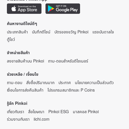
ค้นหางานดีไซน์ดีๆ
ประเภทสินค้า
บันทึกดีไซน์
บัตรของขวัญ Pinkoi
แรงบันดาลใจ
ตู้โชว์
จำหน่ายสินค้า
ลงขายสินค้าบน Pinkoi
ถาม-ตอบสำหรับดีไซเนอร์
ช่วยเหลือ / เงื่อนไข
ถาม-ตอบ
สั่งซื้อปริมาณมาก
ประกาศ
นโยบายความเป็นส่วนตัว
เงื่อนไขการส่งคืนสินค้า
โปรแกรมสมาชิกและ P Coins
รู้จัก Pinkoi
เกี่ยวกับเรา
สื่อโฆษณา
Pinkoi ESG
มาสคอส Pinkoi
ร่วมงานกับเรา
iichi.com