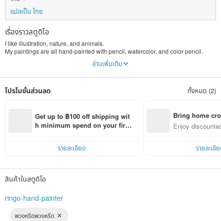
แปลเป็น ไทย
เรื่องราวสตูดิโอ
I like illustration, nature, and animals.
My paintings are all hand-painted with pencil, watercolor, and color pencil.
Tutoring painting for personal or group lessons in Kaohsiung City.
อ่านเพิ่มเติม
Welcome any callobration for illustration application.
โปรโมชั่นส่วนลด
ทั้งหมด (2)
Bring home cro
Get up to ฿100 off shipping wit
n with ease
h minimum spend on your first 
Enjoy discounted
Pinkoi app order within 7 days!
ct cross-border 
รายละเอียด
รายละเอีย
สินค้าในสตูดิโอ
ringo-hand-painter
พวงหรีดพวงหรีด