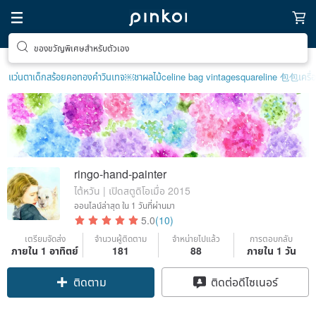
ของขวัญพิเศษสำหรับตัวเอง
แว่นตาเด็ก
สร้อยคอทองคำวินเทจ￼
ชาผลไม้
celine bag vintage
squareline 包包
เครื
ringo-hand-painter
ไต้หวัน | เปิดสตูดิโอเมื่อ 2015
ออนไลน์ล่าสุด
ใน 1 วันที่ผ่านมา
5.0
(10)
เตรียมจัดส่ง
จำนวนผู้ติดตาม
จำหน่ายไปแล้ว
การตอบกลับ
ภายใน 1 อาทิตย์
181
88
ภายใน 1 วัน
ติดตาม
ติดต่อดีไซเนอร์