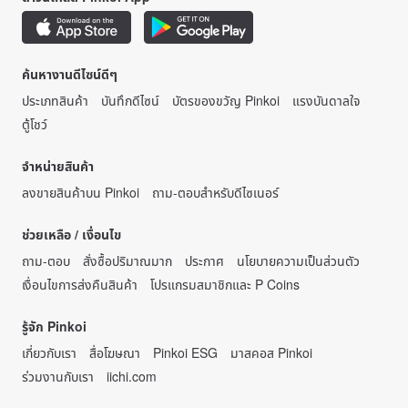
ค้นหางานดีไซน์ดีๆ
ประเภทสินค้า
บันทึกดีไซน์
บัตรของขวัญ Pinkoi
แรงบันดาลใจ
ตู้โชว์
จำหน่ายสินค้า
ลงขายสินค้าบน Pinkoi
ถาม-ตอบสำหรับดีไซเนอร์
ช่วยเหลือ / เงื่อนไข
ถาม-ตอบ
สั่งซื้อปริมาณมาก
ประกาศ
นโยบายความเป็นส่วนตัว
เงื่อนไขการส่งคืนสินค้า
โปรแกรมสมาชิกและ P Coins
รู้จัก Pinkoi
เกี่ยวกับเรา
สื่อโฆษณา
Pinkoi ESG
มาสคอส Pinkoi
ร่วมงานกับเรา
iichi.com