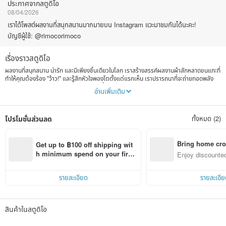
ประกาศจากสตูดิโอ
08/04/2026
เราได้โพสต์ผลงานที่สนุกสนานมากมายบน Instagram แวะมาชมกันได้นะคะ!
บัญชีผู้ใช้: @rimocorimoco
เรื่องราวสตูดิโอ
ผลงานที่สนุกสนาน น่ารัก และมีเพียงชิ้นเดียวในโลก เราสร้างสรรค์ผลงานผ้าสักหลาดขนแกะที่
ทำให้คุณต้องร้อง "ว้าว!" และรู้สึกหัวใจพองโตตั้งแต่แรกเห็น เราปรารถนาที่จะถ่ายทอดพลัง
แห่งธรรมชาติและความอบอุ่นของขนแกะที่สัมผัสลึกถึงหัวใจ
อ่านเพิ่มเติม
ดีไซเนอร์เริ่มสร้างสรรค์ผลงานจากขนแกะในปี 2002 และหลงใหลในความสนุกของการทำมือ
อย่างถอนตัวไม่ขึ้น จากการเริ่มขายกระเป๋าผ้าสักหลาดขนแกะบนเว็บไซต์ส่วนตัวในปี 2003
โปรโมชั่นส่วนลด
ทั้งหมด (2)
ปัจจุบันได้ขยายผลงานไปสู่การฝากขายตามร้านค้า การเป็นวิทยากรในศูนย์วัฒนธรรม การร่วม
จัดแสดงในงานอีเวนต์ต่างๆ รวมถึงการได้รับการตีพิมพ์ในนิตยสารและหนังสือ
เราหลงรักทั้งสีสันตามธรรมชาติของขนแกะและขนแกะที่ผ่านการย้อมสีอย่างงดงาม เพื่อดึง
Bring home cro
Get up to ฿100 off shipping wit
เอาเอกลักษณ์และความอบอุ่นของวัสดุแต่ละชนิดออกมาให้ได้มากที่สุด เราจึงใช้ทั้งเทคนิค
n with ease
h minimum spend on your first 
Enjoy discounted
"Wet Felting" (การใช้น้ำร้อนและสบู่) และเทคนิค "Needle Felting" (การใช้เข็มเจาะเฉพาะ
Pinkoi app order within 7 days!
ct cross-border 
ทาง) ขนแกะมักจะมอบความอบอุ่นให้กับจิตใจของผู้คน และทำให้รู้สึกสงบสุขในขณะที่
สร้างสรรค์ผลงาน เราหวังเป็นอย่างยิ่งว่าจะได้แบ่งปันความรู้สึกที่ยอดเยี่ยมและอบอุ่นหัวใจของ
รายละเอียด
รายละเอีย
ขนแกะนี้ให้กับผู้คนให้ได้มากที่สุด
นอกจากนี้ ตั้งแต่ปี 2019 เราได้เปิดตัวคอลเลกชัน "comot.a" หมวกไหมพรมถักมือที่ทำจาก
ขนสัตว์คุณภาพสูงระดับพรีเมียม สวมใส่สบายและให้สัมผัสที่ยอดเยี่ยม
สินค้าในสตูดิโอ