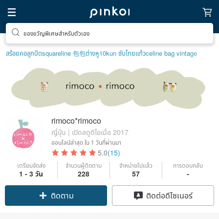
ของขวัญพิเศษสำหรับตัวเอง
สร้อยคอลูกปัด
squareline 包包
ต่างหู10k
un ซับไทย
แก้ว
celine bag vintage
rimoco*rimoco
ญี่ปุ่น | เปิดสตูดิโอเมื่อ 2017
ออนไลน์ล่าสุด
ใน 1 วันที่ผ่านมา
5.0
(15)
เตรียมจัดส่ง
จำนวนผู้ติดตาม
จำหน่ายไปแล้ว
การตอบกลับ
Claim coupon
1 - 3 วัน
228
57
-
ติดตาม
ติดต่อดีไซเนอร์