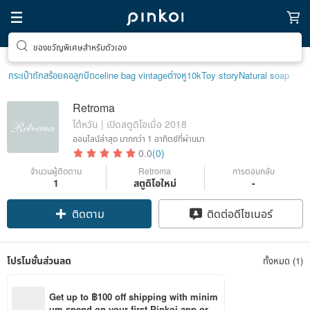
ของขวัญพิเศษสำหรับตัวเอง
กระเป๋าถัก
สร้อยคอลูกปัด
celine bag vintage
ต่างหู10k
Toy story
Natural soap
Retroma
ไต้หวัน | เปิดสตูดิโอเมื่อ 2018
ออนไลน์ล่าสุด
มากกว่า 1 อาทิตย์ที่ผ่านมา
0.0
(0)
จำนวนผู้ติดตาม
Retroma
การตอบกลับ
1
สตูดิโอใหม่
-
ติดตาม
ติดต่อดีไซเนอร์
โปรโมชั่นส่วนลด
ทั้งหมด (1)
Get up to ฿100 off shipping with minim
um spend on your first Pinkoi app orde