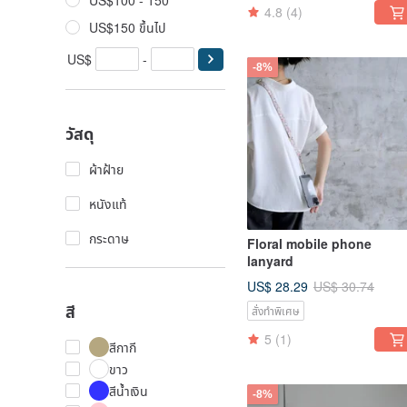
US$100 - 150
4.8
(4)
US$150 ขึ้นไป
US$
-
-8%
วัสดุ
ผ้าฝ้าย
หนังแท้
กระดาษ
Floral mobile phone
lanyard
US$ 28.29
US$ 30.74
สี
สั่งทำพิเศษ
5
(1)
สีกากี
ขาว
สีน้ำเงิน
-8%