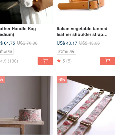
ather Handle Bag
Italian vegetable tanned
edium)
leather shoulder strap
adjustable / Italian Tuscany
$ 64.75
US$ 40.17
US$ 70.38
US$ 43.66
vegetable tanned cowhide
่งทำพิเศษ
สั่งทำพิเศษ
4.9
(136)
5
(5)
8%
-8%