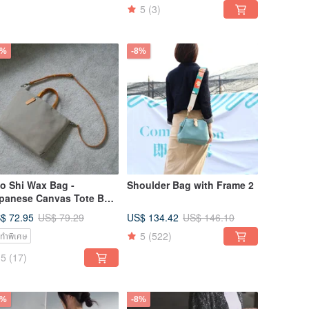
5
(3)
8%
-8%
o Shi Wax Bag -
Shoulder Bag with Frame 2
panese Canvas Tote Bag
A4 Laptop
$ 72.95
US$ 134.42
US$ 79.29
US$ 146.10
5
(522)
่งทำพิเศษ
5
(17)
8%
-8%