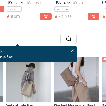
Canvas / Waterproof Fabric
Ca
US$ 179.50
US$ 64.75
US
US$ 195.10
US$ 70.38
/ Backpack / Shoulder Bag
le
สั่งทำพิเศษ
สั่งทำพิเศษ
มี 
5
(87)
4.9
(136)
โอ
บรนด์ได้เลย!
-8%
-8%
-
Vertical Tote Bag |
Washed Messenger Bag |
Da