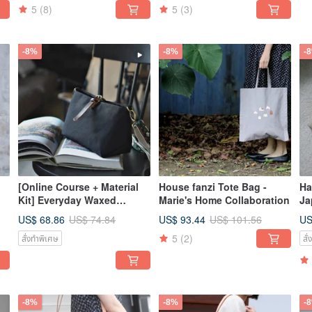
5
(8)
5
(3)
-8%
-8%
-
[Online Course + Material
House fanzi Tote Bag -
Ha
Kit] Everyday Waxed
Marie's Home Collaboration
Ja
Canvas Pouch Tutorial
- 
US$ 68.86
US$ 93.44
US
US$ 74.84
US$ 101.56
Video | Material Kit
5
(2)
สั่งทำพิเศษ
สั
-8%
-8%
-