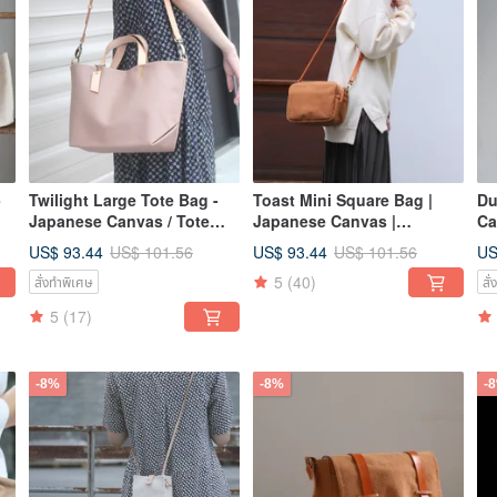
-
Twilight Large Tote Bag -
Toast Mini Square Bag |
Du
Japanese Canvas / Tote
Japanese Canvas |
Ca
r
Bag / Handheld /
Crossbody Bag | Shoulder
Sh
US$ 93.44
US$ 93.44
US
US$ 101.56
US$ 101.56
Crossbody
Bag
Ba
5
(40)
สั่งทำพิเศษ
สั
5
(17)
-8%
-8%
-