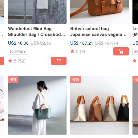
Wanderlust Mini Bag -
British school bag
Le
Shoulder Bag / Crossbody
Japanese canvas vegetable
(M
Bag / Mini Bag
tanned leather A4 book
US$ 48.36
US$ 167.21
US
US$ 52.56
US$ 181.74
oblique back school
5
(9)
สั่งทำพิเศษ
สั
season
5
(52)
-8%
-8%
-