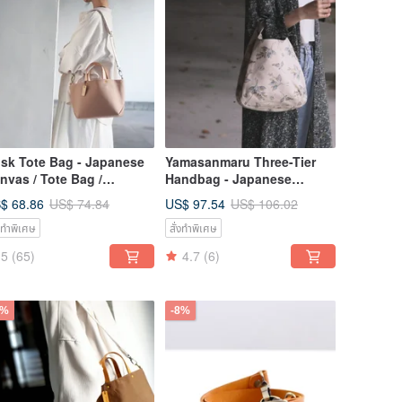
sk Tote Bag - Japanese
Yamasanmaru Three-Tier
nvas / Tote Bag /
Handbag - Japanese
oulder Bag / Crossbody
Fabric, Handmade
$ 68.86
US$ 97.54
US$ 74.84
US$ 106.02
g
่งทำพิเศษ
สั่งทำพิเศษ
5
(65)
4.7
(6)
8%
-8%