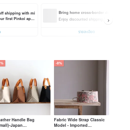
Bring home cross-border design with e
off shipping with mi
 first Pinkoi app 
Enjoy discounted shipping for select cross
ด
รายละเอียด
8%
-8%
ather Handle Bag
Fabric Wide Strap Classic
mall)-Japan
Model - Imported