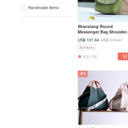
Handmade items
Shanxiang Round
Messenger Bag Shoulder
Bag Japanese Canvas
US$ 101.64
US$ 110.47
Leather Strap
สั่งทำพิเศษ
4.9
(18)
-8%