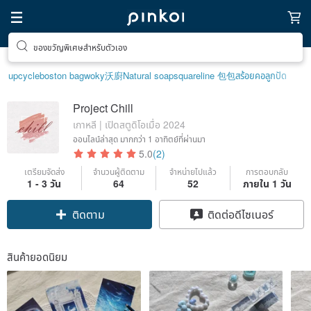
ตามหาไอเทมฮีลใจ
upcycle
boston bag
woky沃廚
Natural soap
squareline 包包
สร้อยคอลูกปัด
Project Chill
เกาหลี | เปิดสตูดิโอเมื่อ 2024
ออนไลน์ล่าสุด
มากกว่า 1 อาทิตย์ที่ผ่านมา
5.0
(2)
เตรียมจัดส่ง
จำนวนผู้ติดตาม
จำหน่ายไปแล้ว
การตอบกลับ
1 - 3 วัน
64
52
ภายใน 1 วัน
ติดตาม
ติดต่อดีไซเนอร์
สินค้ายอดนิยม