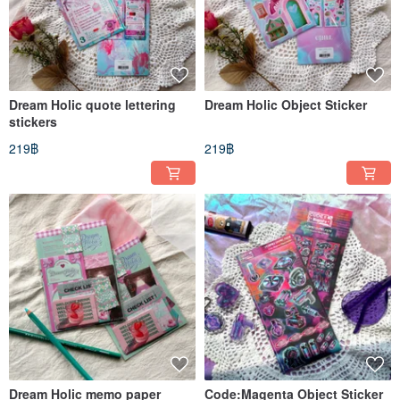
Dream Holic quote lettering
Dream Holic Object Sticker
stickers
219฿
219฿
Dream Holic memo paper
Code:Magenta Object Sticker