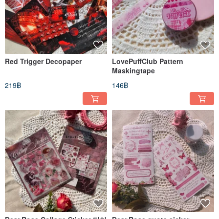
Red Trigger Decopaper
LovePuffClub Pattern
Maskingtape
219฿
146฿