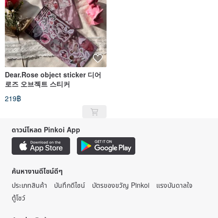
Dear.Rose object sticker 디어
로즈 오브젝트 스티커
219฿
ดาวน์โหลด Pinkoi App
ค้นหางานดีไซน์ดีๆ
ประเภทสินค้า
บันทึกดีไซน์
บัตรของขวัญ Pinkoi
แรงบันดาลใจ
ตู้โชว์