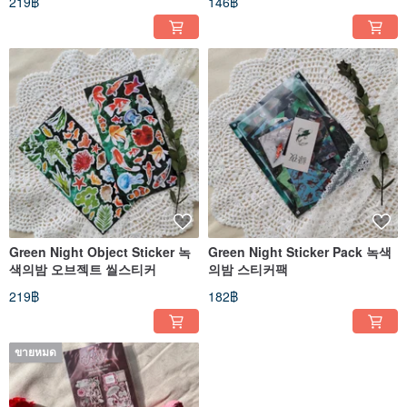
219฿
146฿
Green Night Object Sticker 녹
Green Night Sticker Pack 녹색
색의밤 오브젝트 씰스티커
의밤 스티커팩
219฿
182฿
ขายหมด