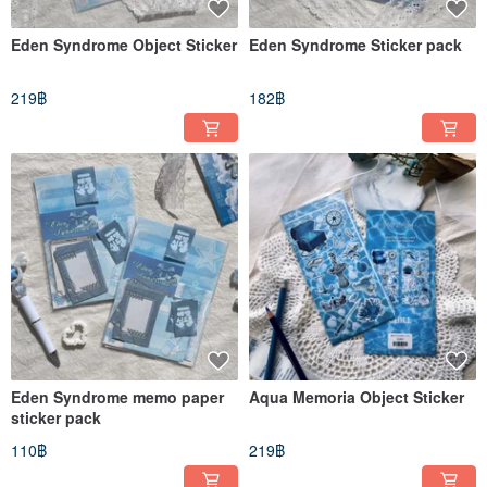
Eden Syndrome Object Sticker
Eden Syndrome Sticker pack
219฿
182฿
Eden Syndrome memo paper
Aqua Memoria Object Sticker
sticker pack
110฿
219฿