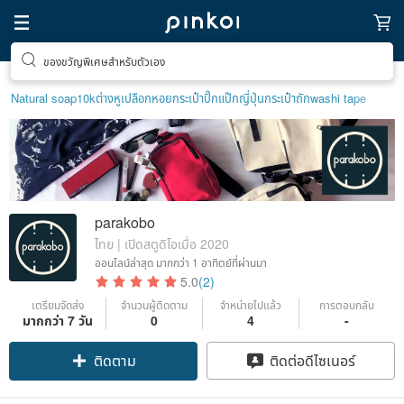
ของขวัญพิเศษสำหรับตัวเอง
Natural soap
10k
ต่างหูเปลือกหอย
กระเป๋าปิ๊กแป๊กญี่ปุ่น
กระเป๋าถัก
washi tape
parakobo
ไทย | เปิดสตูดิโอเมื่อ 2020
ออนไลน์ล่าสุด
มากกว่า 1 อาทิตย์ที่ผ่านมา
5.0
(2)
เตรียมจัดส่ง
จำนวนผู้ติดตาม
จำหน่ายไปแล้ว
การตอบกลับ
มากกว่า 7 วัน
0
4
-
ติดตาม
ติดต่อดีไซเนอร์