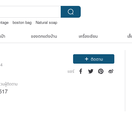
intage
boston bag
Natural soap
a ricci สร้อยคอ
เป๋า
ของตกแต่งบ้าน
เครื่องเขียน
เสื
Claim coupon
ติดตาม
14
แชร์
วนผู้ติดตาม
517