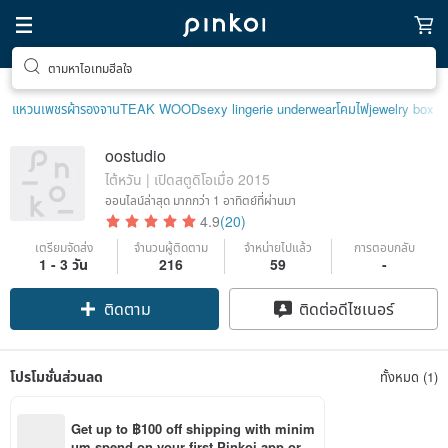
ตามหาไอเทมฮีลใจ
แหวนเพชร
ผ้ารองจาน
TEAK WOOD
sexy lingerie underwear
โคมไฟ
jewelry box
oostudio
ไต้หวัน | เปิดสตูดิโอเมื่อ 2015
ออนไลน์ล่าสุด
มากกว่า 1 อาทิตย์ที่ผ่านมา
4.9
(20)
เตรียมจัดส่ง
จำนวนผู้ติดตาม
จำหน่ายไปแล้ว
การตอบกลับ
1 - 3 วัน
216
59
-
ติดตาม
ติดต่อดีไซเนอร์
โปรโมชั่นส่วนลด
ทั้งหมด (1)
Get up to ฿100 off shipping with minim
um spend on your first Pinkoi app orde