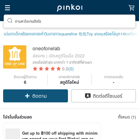
ตามหาไอเทมฮีลใจ
แว่นตาเด็ก
สร้อยคอทองคำวินเทจ￼
squareline 包包
Toy story
สร้อยไข่มุก14k
เครื่อง
oneofonelab
ฮ่องกง | เปิดสตูดิโอเมื่อ 2022
ออนไลน์ล่าสุด
มากกว่า 1 อาทิตย์ที่ผ่านมา
0.0
(0)
จำนวนผู้ติดตาม
oneofonelab
การตอบกลับ
6
สตูดิโอใหม่
-
ติดตาม
ติดต่อดีไซเนอร์
โปรโมชั่นส่วนลด
ทั้งหมด (1)
Get up to ฿100 off shipping with minim
um spend on your first Pinkoi app orde