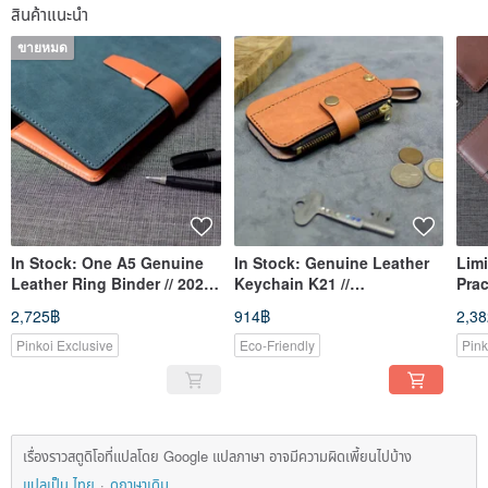
สินค้าแนะนำ
ขายหมด
In Stock: One A5 Genuine
In Stock: Genuine Leather
Limi
Leather Ring Binder // 2026
Keychain K21 //
Prac
Planner
Housewarming Gift
Two
2,725฿
914฿
2,3
Pinkoi Exclusive
Eco-Friendly
Pink
เรื่องราวสตูดิโอที่แปลโดย Google แปลภาษา อาจมีความผิดเพี้ยนไปบ้าง
แปลเป็น ไทย
ดูภาษาเดิม