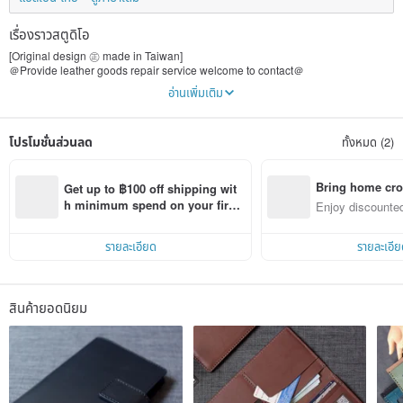
เรื่องราวสตูดิโอ
[Original design ㊣ made in Taiwan]
＠Provide leather goods repair service welcome to contact＠
Free consultation for old skin beauty, stitches falling off, metal damage, and
อ่านเพิ่มเติม
minor unexplained miscellaneous diseases
【These little stories】
โปรโมชั่นส่วนลด
ทั้งหมด (2)
Oman has spanned from graphic design to leather product design and
production for 12 years
Among them, after many product style shocks
Try to create simplicity that is not simple in multiple styles
Bring home cro
Get up to ฿100 off shipping wit
Order from a single consumer and company in large quantities, and
n with ease
h minimum spend on your first 
Enjoy discounted
individually design and customize the process, gaining countless rich
Pinkoi app order within 7 days!
ct cross-border 
experiences
From design and production to the planning and arrangement of mass
รายละเอียด
รายละเอีย
shipments,
It is to optimize the maturity of YOURS in the field of leather goods
In the future, product function and originality will still be the top priority
สินค้ายอดนิยม
[Not Simple and Simple] It will also be the unchanging style and persistence of
Oman design