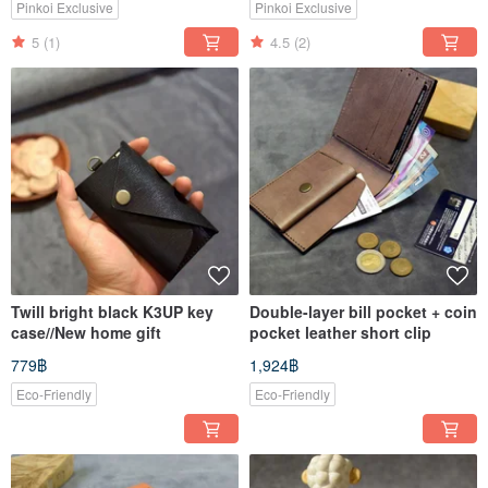
Pinkoi Exclusive
Pinkoi Exclusive
5
(1)
4.5
(2)
Twill bright black K3UP key
Double-layer bill pocket + coin
case//New home gift
pocket leather short clip
779฿
1,924฿
Eco-Friendly
Eco-Friendly