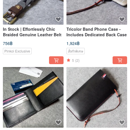
In Stock | Effortlessly Chic
Tricolor Band Phone Case -
Braided Genuine Leather Belt
Includes Dedicated Back Case
756฿
1,924฿
Pinkoi Exclusive
สั่งทำพิเศษ
5
(2)