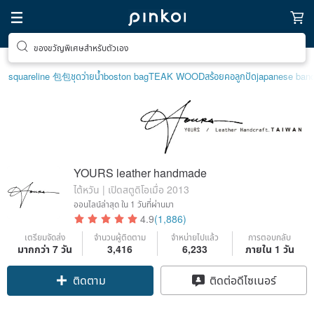
ของขวัญพิเศษสำหรับตัวเอง
ตามหาไอเทมฮีลใจ
squareline 包包
ชุดว่ายน้ำ
boston bag
TEAK WOOD
สร้อยคอลูกปัด
japanese ban
YOURS leather handmade
ไต้หวัน | เปิดสตูดิโอเมื่อ 2013
ออนไลน์ล่าสุด
ใน 1 วันที่ผ่านมา
4.9
(1,886)
เตรียมจัดส่ง
จำนวนผู้ติดตาม
จำหน่ายไปแล้ว
การตอบกลับ
มากกว่า 7 วัน
3,416
6,233
ภายใน 1 วัน
ติดตาม
ติดต่อดีไซเนอร์