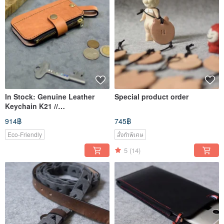
In Stock: Genuine Leather
Special product order
Keychain K21 //
Housewarming Gift
914฿
745฿
Eco-Friendly
สั่งทำพิเศษ
5
(14)