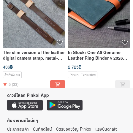
The slim version of the leather
In Stock: One A5 Genuine
digital camera strap, metal-
Leather Ring Binder // 2026
free, will not scratch the
Planner
436฿
2,725฿
screen
สั่งทำพิเศษ
Pinkoi Exclusive
5
(33)
ดาวน์โหลด Pinkoi App
ค้นหางานดีไซน์ดีๆ
ประเภทสินค้า
บันทึกดีไซน์
บัตรของขวัญ Pinkoi
แรงบันดาลใจ