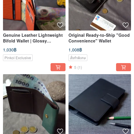
Genuine Leather Lightweight
Original Ready-to-Ship "Good
Bifold Wallet | Glossy
Convenience" Wallet
Wrinkled Texture | Original
1,030฿
1,008฿
Stock 004
Pinkoi Exclusive
สั่งทำพิเศษ
5
(1)