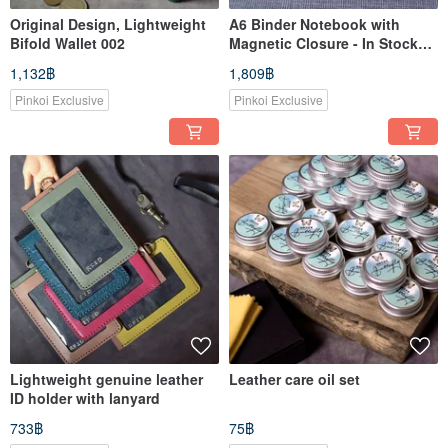
Original Design, Lightweight
A6 Binder Notebook with
Bifold Wallet 002
Magnetic Closure - In Stock
Black 2026
1,132฿
1,809฿
Pinkoi Exclusive
Pinkoi Exclusive
Lightweight genuine leather
Leather care oil set
ID holder with lanyard
733฿
75฿