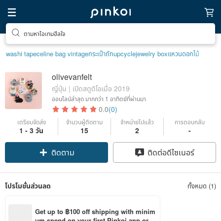
ตามหาไอเทมฮีลใจ
washi tape
celine bag vintage
กระเป๋าถัก
upcycle
jewelry box
แหวนดอกไม้
olivevanfelt
ญี่ปุ่น | เปิดสตูดิโอเมื่อ 2019
ออนไลน์ล่าสุด
มากกว่า 1 อาทิตย์ที่ผ่านมา
0.0
(0)
เตรียมจัดส่ง
จำนวนผู้ติดตาม
จำหน่ายไปแล้ว
การตอบกลับ
1 - 3 วัน
15
2
-
ติดตาม
ติดต่อดีไซเนอร์
โปรโมชั่นส่วนลด
ทั้งหมด (1)
Get up to ฿100 off shipping with minim
um spend on your first Pinkoi app orde