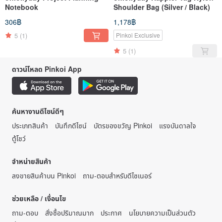
Notebook
Shoulder Bag (Silver / Black)
306฿
1,178฿
5
(1)
Pinkoi Exclusive
5
(1)
ดาวน์โหลด Pinkoi App
ค้นหางานดีไซน์ดีๆ
ประเภทสินค้า
บันทึกดีไซน์
บัตรของขวัญ Pinkoi
แรงบันดาลใจ
ตู้โชว์
จำหน่ายสินค้า
ลงขายสินค้าบน Pinkoi
ถาม-ตอบสำหรับดีไซเนอร์
ช่วยเหลือ / เงื่อนไข
ถาม-ตอบ
สั่งซื้อปริมาณมาก
ประกาศ
นโยบายความเป็นส่วนตัว