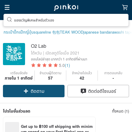
ของขวัญพิเศษสำหรับตัวเอง
กระเป๋าปิ๊กแป๊กญี่ปุ่น
squareline 包包
TEAK WOOD
japanese bandana
washi tap
O2 Lab
ไต้หวัน | เปิดสตูดิโอเมื่อ 2021
ออนไลน์ล่าสุด
มากกว่า 1 อาทิตย์ที่ผ่านมา
5.0
(1)
เตรียมจัดส่ง
จำนวนผู้ติดตาม
จำหน่ายไปแล้ว
การตอบกลับ
ภายใน 1 อาทิตย์
57
42
-
ติดตาม
ติดต่อดีไซเนอร์
โปรโมชั่นส่วนลด
ทั้งหมด (1)
Get up to ฿100 off shipping with minim
um spend on your first Pinkoi app orde