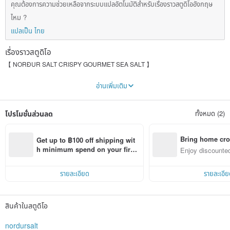
คุณต้องการความช่วยเหลือจากระบบแปลอัตโนมัติสำหรับเรื่องราวสตูดิโออังกฤษ
ไหม ?
แปลเป็น ไทย
เรื่องราวสตูดิโอ
【 NORÐUR SALT CRISPY GOURMET SEA SALT 】
Our unique geothermal production method was first tried in 1753 and has since
อ่านเพิ่มเติม
been carefully preserved in Iceland and Denmark.
The pure and savory and mystical Arctic seawater is pumped into open pans
โปรโมชั่นส่วนลด
ทั้งหมด (2)
where it is slowly heated with water from natural hot springs.
This sustainable process leaves behind no carbon dioxide – only fresh,
crunchy flakes of Nordur Sea Salt.
Bring home cro
Get up to ฿100 off shipping wit
＝PRODUCTS＝
n with ease
h minimum spend on your first 
Enjoy discounted
Pinkoi app order within 7 days!
ct cross-border 
Nordur Salt comes in several shapes and sizes. From the pure Nordur Arctic
Sea Salt Flakes to the colourful and tasty flavors of blueberry, liquorice,
รายละเอียด
รายละเอีย
rhubarb, and smoked salt. Our line of flavored salts is made in collaboration
with small family businesses and celebrates our Icelandic heritage.
There is a salt for every occasion whether it being a beautiful and usable gift,
สินค้าในสตูดิโอ
for professional restaurants or simply for your own kitchen counter. We are
steadily taking over the world and are available in more than ten countries.
nordursalt