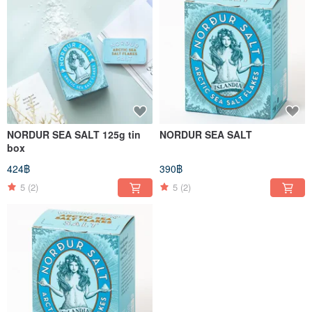
NORDUR SEA SALT 125g tin
NORDUR SEA SALT
box
424฿
390฿
5
(2)
5
(2)