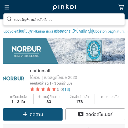
ของขวัญพิเศษสำหรับตัวเอง
upcycle
สร้อยไข่มุก14k
nina ricci สร้อยคอ
กระเป๋าปิ๊กแป๊กญี่ปุ่น
boston bag
Natural 
nordursalt
ไต้หวัน | เปิดสตูดิโอเมื่อ 2020
ออนไลน์ล่าสุด
1 - 3 วันที่ผ่านมา
5.0
(13)
เตรียมจัดส่ง
จำนวนผู้ติดตาม
จำหน่ายไปแล้ว
การตอบกลับ
1 - 3 วัน
83
178
-
ติดตาม
ติดต่อดีไซเนอร์