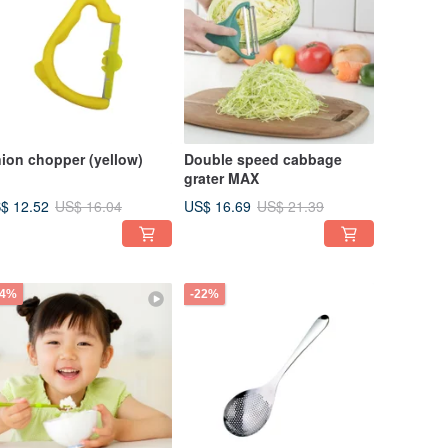
ion chopper (yellow)
Double speed cabbage
grater MAX
$ 12.52
US$ 16.69
US$ 16.04
US$ 21.39
34%
-22%