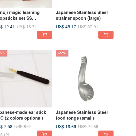
noji magic learning
Japanese Stainless Steel
opsticks set SS
strainer spoon (large)
ed/green)
$ 12.41
US$ 45.17
US$ 18.71
US$ 57.91
15%
-22%
panese-made ear stick
Japanese Stainless Steel
O (2 colors optional)
food tongs (small)
$ 7.58
US$ 16.69
US$ 8.91
US$ 21.39
5
(2)