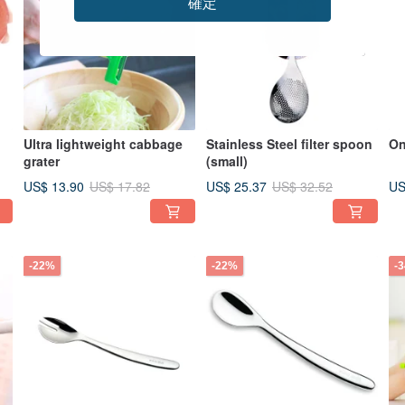
確定
Ultra lightweight cabbage
Stainless Steel filter spoon
On
grater
(small)
US$ 13.90
US$ 25.37
US
US$ 17.82
US$ 32.52
-22%
-22%
-