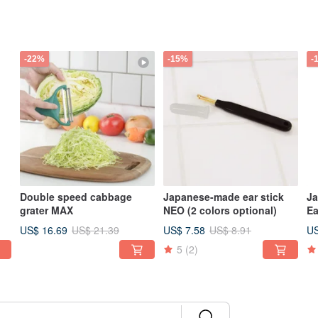
-22%
-15%
-
Double speed cabbage
Japanese-made ear stick
Ja
grater MAX
NEO (2 colors optional)
Ea
US$ 16.69
US$ 7.58
US
US$ 21.39
US$ 8.91
5
(2)