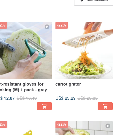
22%
-22%
t-resistant gloves for
carrot grater
oking (M) 1 pack - gray
$ 12.87
US$ 23.29
US$ 16.49
US$ 29.85
22%
-22%