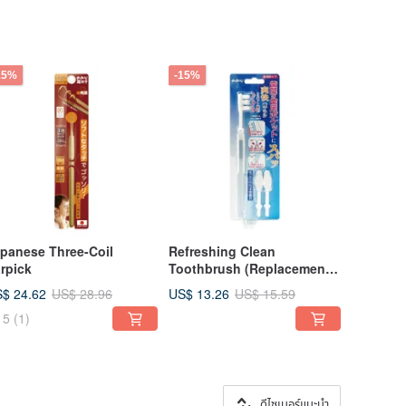
15%
-15%
panese Three-Coil
Refreshing Clean
rpick
Toothbrush (Replacement
Heads)
$ 24.62
US$ 13.26
US$ 28.96
US$ 15.59
5
(1)
ดีไซเนอร์แนะนำ