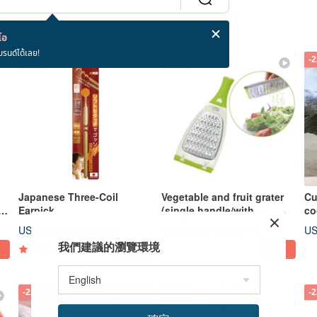
โอ
บรนด์ได้เลย!
-15%
-22%
-
Japanese Three-Coil
Vegetable and fruit grater
Cu
t
Earpick
(single handle/with
co
container)
US$ 24.62
US$ 24.33
US
US$ 28.96
US$ 31.18
我們建議的瀏覽環境
5
(1)
-22%
-22%
-