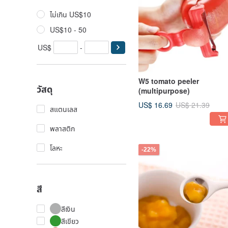
ไม่เกิน US$10
US$10 - 50
US$
-
W5 tomato peeler
วัสดุ
(multipurpose)
US$ 16.69
US$ 21.39
สแตนเลส
พลาสติก
โลหะ
-22%
สี
สีเงิน
สีเขียว