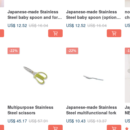
Japanese-made Stainless
Japanese-made Stainless
no
Steel baby spoon and fork
Steel baby spoon (optional
ch
(optional for left/right
for left or right hand)
(r
US$ 12.52
US$ 12.52
US
US$ 16.04
US$ 16.04
hand)
-22%
-22%
-
Multipurpose Stainless
Japanese-made Stainless
Ja
Steel scissors
Steel multifunctional fork
NE
US$ 45.17
US$ 10.43
US
US$ 57.91
US$ 13.37