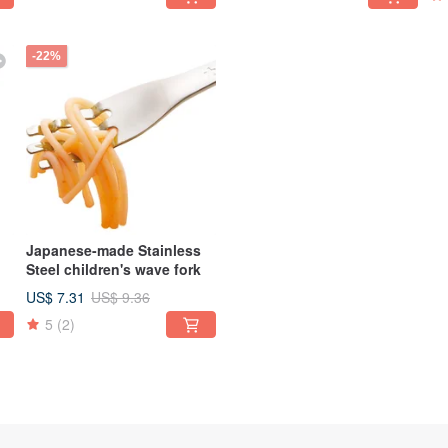
-22%
Japanese-made Stainless
Steel children's wave fork
US$ 7.31
US$ 9.36
5
(2)