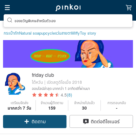
ของขวัญพิเศษสำหรับตัวเอง
กระเป๋าถัก
Natural soap
upcycle
แว่นสายตา
Miffy
Toy story
friday club
ไต้หวัน | เปิดสตูดิโอเมื่อ 2018
ออนไลน์ล่าสุด
มากกว่า 1 อาทิตย์ที่ผ่านมา
4.5
(8)
เตรียมจัดส่ง
จำนวนผู้ติดตาม
จำหน่ายไปแล้ว
การตอบกลับ
มากกว่า 7 วัน
159
30
-
ติดตาม
ติดต่อดีไซเนอร์