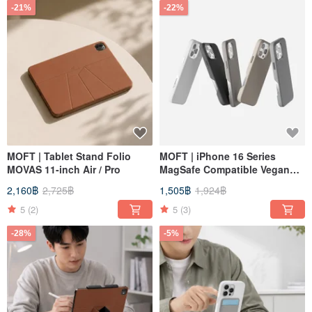
-21%
-22%
MOFT | Tablet Stand Folio
MOFT | iPhone 16 Series
MOVAS 11-inch Air / Pro
MagSafe Compatible Vegan
Leather Case
2,160฿
2,725฿
1,505฿
1,924฿
5
(2)
5
(3)
-28%
-5%