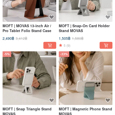
MOFT | MOVAS 13-inch Air /
MOFT | Snap-On Card Holder
Pro Tablet Folio Stand Case
Stand MOVAS
2,490฿
3,412฿
1,505฿
1,580฿
5
(9)
-5%
-33%
MOFT | Snap Triangle Stand
MOFT | Magnetic Phone Stand
MOVAS
MOVAS