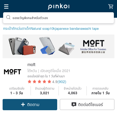
ตามหาไอเทมฮีลใจ
กระเป๋าถัก
แว่นตาเด็ก
Natural soap
10k
japanese bandana
washi tape
moft
ไต้หวัน | เปิดสตูดิโอเมื่อ 2021
ออนไลน์ล่าสุด
ใน 1 วันที่ผ่านมา
4.9
(902)
เตรียมจัดส่ง
จำนวนผู้ติดตาม
จำหน่ายไปแล้ว
การตอบกลับ
1 - 3 วัน
3,021
4,063
ภายใน 1 วัน
ติดตาม
ติดต่อดีไซเนอร์