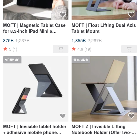
MOFT | Magnetic Tablet Case
MOFT | Float Lifting Dual Axis
for 8.3-inch iPad Mini 6
Tablet Mount
Available in Two Colors
875฿
1,237฿
1,855฿
2,267฿
5
(1)
4.9
(19)
ขายหมด
ขายหมด
MOFT | Invisible tablet holder
MOFT Z | Invisible Lifting
+ adhesive mobile phone
Notebook Holder (Offer two-
holder (discounted two-piece
piece set)