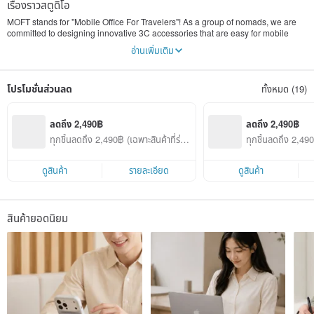
เรื่องราวสตูดิโอ
MOFT stands for "Mobile Office For Travelers"! As a group of nomads, we are
committed to designing innovative 3C accessories that are easy for mobile
workers to use. They not only enable comfortable work and improved
อ่านเพิ่มเติม
productivity, but also allow us to work anywhere without restrictions, turning
every place into our own mobile workstation and creating a wonderful working
environment.
โปรโมชั่นส่วนลด
ทั้งหมด (19)
In 2018, we launched our first product, "MOFT - the world's first invisible laptop
stand," on Kickstarter, successfully raising over ten million dollars in funding
and subsequently expanding into Japan, Taiwan, and even becoming a global
ลดถึง 2,490฿
ลดถึง 2,490฿
bestseller. This experience inspired us to continue developing new products,
ทุกชิ้นลดถึง 2,490฿ (เฉพาะสินค้าที่ร่วม
ทุกชิ้นลดถึง 2,490
leading to the launch of the MOFT X, MOFT Z, MOFT laptop stand, and other
รายการ)
รายการ)
invisible stand series products.
ดูสินค้า
รายละเอียด
ดูสินค้า
สินค้ายอดนิยม