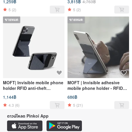
1,259฿
3,815฿
4,763฿
set)
5
(2)
5
(2)
ขายหมด
ขายหมด
MOFT| Invisible mobile phone
MOFT | Invisible adhesive
holder RFID anti-theft
mobile phone holder - RFID
adhesive model (discounted
anti-theft model (with
1,144฿
686฿
two-piece set with free
magnetic patch*1)
magnetic patches*2)
4.3
(6)
5
(21)
ดาวน์โหลด Pinkoi App