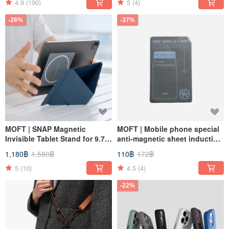
4.9
(190)
5
(4)
-26%
-37%
MOFT | SNAP Magnetic
MOFT | Mobile phone special
Invisible Tablet Stand for 9.7-
anti-magnetic sheet induction
13 inch Devices
card is not blocked (can be
1,180฿
1,580฿
110฿
172฿
used with MOFT mobile
phone holder)
5
(10)
4.5
(4)
-22%