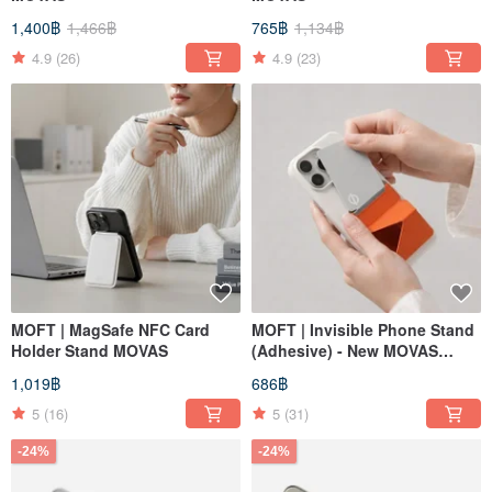
1,400฿
1,466฿
765฿
1,134฿
4.9
(26)
4.9
(23)
MOFT | MagSafe NFC Card
MOFT | Invisible Phone Stand
Holder Stand MOVAS
(Adhesive) - New MOVAS
Material, Latest Colors, The
1,019฿
686฿
Lazy Stand
5
(16)
5
(31)
-24%
-24%