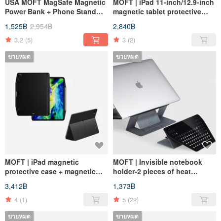
USA MOFT MagSafe Magnetic
MOFT | iPad 11-inch/12.9-inch
Power Bank + Phone Stand
magnetic tablet protective
Set (Clearance Item)
case + SNAP magnetic tablet
1,525฿
2,954฿
2,840฿
holder
3.2
(5)
3
(2)
ขายหมด
ขายหมด
MOFT | iPad magnetic
MOFT | Invisible notebook
protective case + magnetic
holder-2 pieces of heat
iPad floating deformation
dissipation hole paste type
3,412฿
1,373฿
stand (discounted two-piece
set)
4
(1)
5
(22)
ขายหมด
ขายหมด