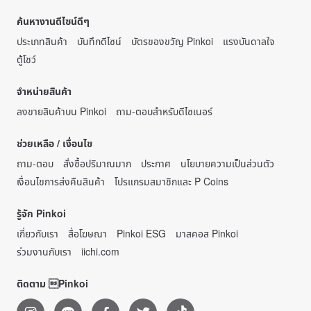
ค้นหางานดีไซน์ดีๆ
ประเภทสินค้า
บันทึกดีไซน์
บัตรของขวัญ Pinkoi
แรงบันดาลใจ
ตู้โชว์
จำหน่ายสินค้า
ลงขายสินค้าบน Pinkoi
ถาม-ตอบสำหรับดีไซเนอร์
ช่วยเหลือ / เงื่อนไข
ถาม-ตอบ
สั่งซื้อปริมาณมาก
ประกาศ
นโยบายความเป็นส่วนตัว
เงื่อนไขการส่งคืนสินค้า
โปรแกรมสมาชิกและ P Coins
รู้จัก Pinkoi
เกี่ยวกับเรา
สื่อโฆษณา
Pinkoi ESG
มาสคอส Pinkoi
ร่วมงานกับเรา
iichi.com
ติดตาม Pinkoi