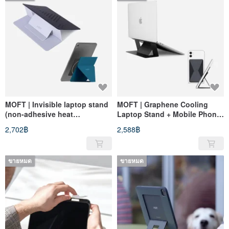
MOFT | Invisible laptop stand
MOFT | Graphene Cooling
(non-adhesive heat
Laptop Stand + Mobile Phone
dissipation hole version) +
Stand (Adhesive Type)
2,702฿
2,588฿
Snap magnetic mini tablet
Combination
stand
ขายหมด
ขายหมด