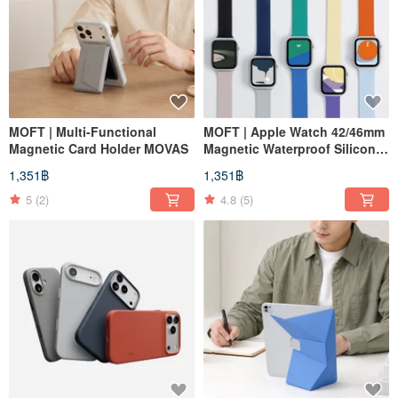
MOFT | Multi-Functional
MOFT | Apple Watch 42/46mm
Magnetic Card Holder MOVAS
Magnetic Waterproof Silicone
Band - Vibrant Colors, Instant
1,351฿
1,351฿
Magnetic Closure
5
(2)
4.8
(5)