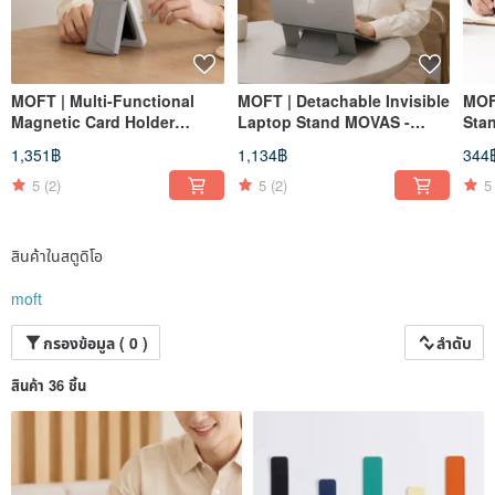
MOFT | Multi-Functional
MOFT | Detachable Invisible
MOF
Magnetic Card Holder
Laptop Stand MOVAS -
Stan
MOVAS
Available in Two Sizes
inc
1,351฿
1,134฿
344
Por
wit
5
(2)
5
(2)
5
สินค้าในสตูดิโอ
moft
กรองข้อมูล ( 0 )
ลำดับ
สินค้า 36 ชิ้น