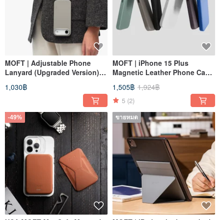
MOFT | Adjustable Phone
MOFT | iPhone 15 Plus
Lanyard (Upgraded Version)
Magnetic Leather Phone Case
Lock in one second, travel
MOVAS
1,030฿
1,505฿
1,924฿
with ease
5
(2)
-49%
ขายหมด