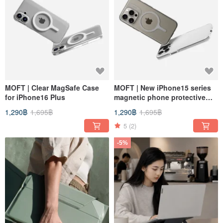
MOFT | Clear MagSafe Case
MOFT | New iPhone15 series
for iPhone16 Plus
magnetic phone protective
case (transparent/white)
1,290฿
1,695฿
1,290฿
1,695฿
5
(2)
-5%