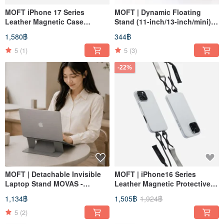
MOFT iPhone 17 Series
MOFT | Dynamic Floating
Leather Magnetic Case
Stand (11-inch/13-inch/mini)
MOVAS
Switch Between Portrait and
1,580฿
344฿
Landscape with Ease
5
(1)
5
(3)
-22%
MOFT | Detachable Invisible
MOFT | iPhone16 Series
Laptop Stand MOVAS -
Leather Magnetic Protective
Available in Two Sizes
Case MOVAS (Clip Version) -
1,134฿
1,505฿
1,924฿
Mist Gray
5
(2)