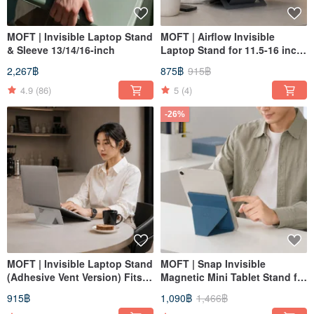
MOFT | Invisible Laptop Stand
MOFT | Airflow Invisible
& Sleeve 13/14/16-inch
Laptop Stand for 11.5-16 inch
Laptops
2,267฿
875฿
915฿
4.9
(86)
5
(4)
-26%
MOFT | Invisible Laptop Stand
MOFT | Snap Invisible
(Adhesive Vent Version) Fits
Magnetic Mini Tablet Stand for
11.6~16 inches
7.9-9.7 inch Tablets
915฿
1,090฿
1,466฿