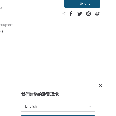
ติดตาม
14
แชร์
วนผู้ติดตาม
20
我們建議的瀏覽環境