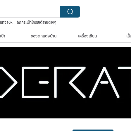
ินเทจ10k
ถักกระเป๋าโครเชต์ลายต่างๆ
on bag
เป๋า
ของตกแต่งบ้าน
เครื่องเขียน
เสื