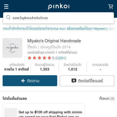
ของขวัญพิเศษสำหรับตัวเอง
กระเป๋าถัก
ถักกระเป๋าโครเชต์ลายต่างๆ
nina ricci สร้อยคอ
สร้อยไข่มุก14k
jewelry box
b
Miyako's Original Handmade
ไต้หวัน | เปิดสตูดิโอเมื่อ 2014
ออนไลน์ล่าสุด
มากกว่า 1 อาทิตย์ที่ผ่านมา
5.0
(291)
เตรียมจัดส่ง
จำนวนผู้ติดตาม
จำหน่ายไปแล้ว
การตอบกลับ
ภายใน 1 อาทิตย์
1,303
1,012
-
ติดตาม
ติดต่อดีไซเนอร์
โปรโมชั่นส่วนลด
ทั้งหมด (1)
Get up to ฿100 off shipping with minim
um spend on your first Pinkoi app orde