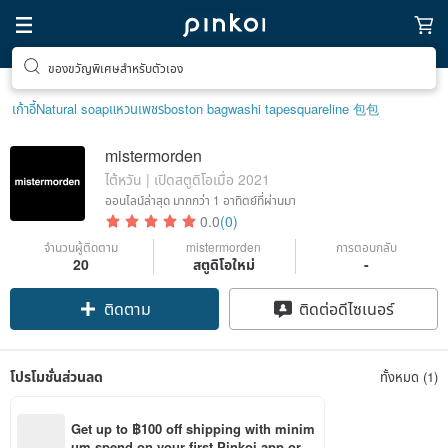
ของขวัญพิเศษสำหรับตัวเอง
เก้าอี้
Natural soap
แหวนเพชร
boston bag
washi tape
squareline 包包
mistermorden
ไต้หวัน | เปิดสตูดิโอเมื่อ 2021
ออนไลน์ล่าสุด
มากกว่า 1 อาทิตย์ที่ผ่านมา
0.0
(0)
จำนวนผู้ติดตาม
mistermorden
การตอบกลับ
20
สตูดิโอใหม่
-
ติดตาม
ติดต่อดีไซเนอร์
โปรโมชั่นส่วนลด
ทั้งหมด (1)
Get up to ฿100 off shipping with minim
um spend on your first Pinkoi app orde