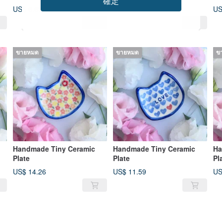
確定
US$ 6.69
US$ 18.71
US
ขายหมด
ขายหมด
ข
Handmade Tiny Ceramic
Handmade Tiny Ceramic
Ha
Plate
Plate
Pl
US$ 14.26
US$ 11.59
US