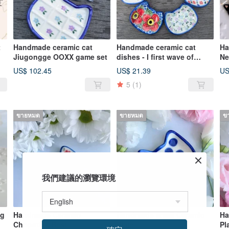
t
Handmade ceramic cat
Handmade ceramic cat
Ha
Jiugongge OOXX game set
dishes - I first wave of
Ne
designs
US$ 102.45
US$ 21.39
US
5
(1)
ขายหมด
ขายหมด
ข
我們建議的瀏覽環境
ng
Handmade Ceramic
Handmade small Ceramic
Ha
Chopstick Rest
Plate
Pl