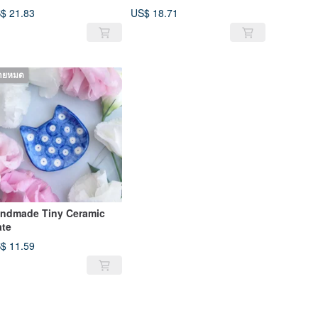
$ 21.83
US$ 18.71
ายหมด
ndmade Tiny Ceramic
ate
$ 11.59