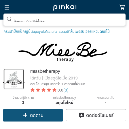
ค้นหางานดีไซน์ไม่ซ้ำใคร
กระเป๋าปิ๊กแป๊กญี่ปุ่น
upcycle
Natural soap
ชาส้ม
เฟอร์นิเจอร์
แหวนดอกไม้
missbetherapy
ไต้หวัน | เปิดสตูดิโอเมื่อ 2019
ออนไลน์ล่าสุด
มากกว่า 1 อาทิตย์ที่ผ่านมา
0.0
(0)
จำนวนผู้ติดตาม
missbetherapy
การตอบกลับ
3
สตูดิโอใหม่
-
ติดตาม
ติดต่อดีไซเนอร์